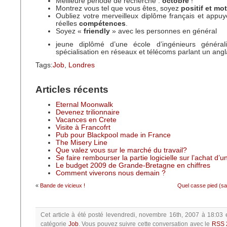
Meilleure période de recherche :
octobre
!
Montrez vous tel que vous êtes, soyez
positif et mo
Oubliez votre merveilleux diplôme français et appu
réelles
compétences
.
Soyez «
friendly
» avec les personnes en général
jeune diplômé d’une école d’ingénieurs général
spécialisation en réseaux et télécoms parlant un ang
Tags:
Job
,
Londres
Articles récents
Eternal Moonwalk
Devenez trilionnaire
Vacances en Crete
Visite à Francofrt
Pub pour Blackpool made in France
The Misery Line
Que valez vous sur le marché du travail?
Se faire rembourser la partie logicielle sur l’achat d’
Le budget 2009 de Grande-Bretagne en chiffres
Comment viverons nous demain ?
«
Bande de vicieux !
Quel casse pied (sa
Cet article à été posté
levendredi, novembre 16th, 2007 à 18:03
catégorie
Job
.
Vous pouvez suivre cette conversation avec le
RSS 