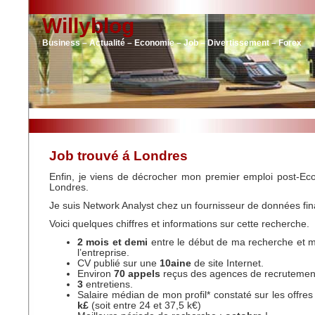
Willyblog
Business – Actualité – Economie – Job – Divertissement – Forex
Job trouvé á Londres
Enfin, je viens de décrocher mon premier emploi post-Eco
Londres.
Je suis Network Analyst chez un fournisseur de données fin
Voici quelques chiffres et informations sur cette recherche.
2 mois et demi
entre le début de ma recherche et 
l’entreprise.
CV publié sur une
10aine
de site Internet.
Environ
70 appels
reçus des agences de recrutemen
3
entretiens.
Salaire médian de mon profil* constaté sur les offres
k£
(soit entre 24 et 37,5 k€)