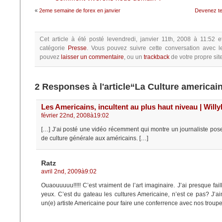
«
2eme semaine de forex en janvier
Devenez te
Cet article à été posté
levendredi, janvier 11th, 2008 à 11:52
e
catégorie
Presse
.
Vous pouvez suivre cette conversation avec l
pouvez
laisser un commentaire
, ou un
trackback
de votre propre site
2 Responses à l'article“La Culture america
Les Americains, incultent au plus haut niveau | Will
février 22nd, 2008à19:02
[…] J’ai posté une vidéo récemment qui montre un journaliste pos
de culture générale aux américains. […]
Ratz
avril 2nd, 2009à9:02
Ouaouuuuu!!!!! C’est vraiment de l’art imaginaire. J’ai presque fai
yeux. C’est du gateau les cultures Americaine, n’est ce pas? J’ai
un(e) artiste Americaine pour faire une conferrence avec nos troupes