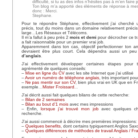
difficulté, si tu as des infos n’hésites pas à m’en faire p
Ton blog m’a apporté des éléments de réponse à mes
donc : Merci.
Stephane.
Pour te répondre Stéphane, effectivement j’ai cherché u
précis, tout du moins dans un domaine relativement préci
large…Les Réseaux et Télécoms.
Il m’a fallut à peu près 2
mois et demi
pour décrocher ce tra
a fait raisonnable pour un premier vrai job.
Apparemment dans ton cas, objectif perfectionner ton ang
devraient être plus court. Cela dépendra aussi un pe
d’anglais
.
J’ai effectivement développer certaines étapes pour 
agrémenté de quelques conseils:
–
Mise en ligne du CV
avec les site Internet que j’ai utilisé
–
Avoir un numéro de téléphone anglais
, très important pou
–
Ne pas mentir sur son CV
, bien plus vrai en UK que en F
exemple…
Mister Froissard.
..
J’ai décrit aussi fait quelques bilans de cette recherche:
–
Bilan de 2 semaines
–
Bilan au bout d’1 mois
avec mes impressions
– Enfin,
lorsque j’ai trouvé mon job
avec quelques chi
recherche.
J’ai aussi commencé à décrire mes premières impressions:
–
Quelques benefits
, dont certains typiquement Anglos Sax
–
Quelques différences de méthodes de travail Anglais / Fr