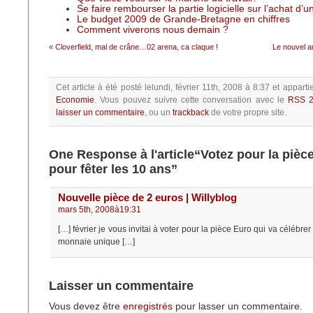
Se faire rembourser la partie logicielle sur l’achat d’
Le budget 2009 de Grande-Bretagne en chiffres
Comment viverons nous demain ?
«
Cloverfield, mal de crâne…02 arena, ca claque !
Le nouvel a
Cet article à été posté
lelundi, février 11th, 2008 à 8:37
et apparti
Economie
.
Vous pouvez suivre cette conversation avec le
RSS 2
laisser un commentaire
, ou un
trackback
de votre propre site.
One Response à l'article“Votez pour la pièc
pour fêter les 10 ans”
Nouvelle pièce de 2 euros | Willyblog
mars 5th, 2008à19:31
[…] février je vous invitai à voter pour la pièce Euro qui va célébrer
monnaie unique […]
Laisser un commentaire
Vous devez être
enregistrés
pour lasser un commentaire.