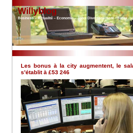
Willyblog
Business – Actualité – Economie – Job – Divertissement – Forex
Les bonus à la city augmentent, le sa
s’établit à £53 246