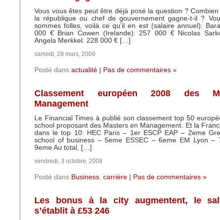
Vous vous êtes peut être déjà posé la question ? Combien
la république ou chef de gouvernement gagne-t-il ? Vo
sommes folles, voilà ce qu’il en est (salaire annuel): B
000 € Brian Cowen (Irelande): 257 000 € Nicolas Sar
Angela Merkkel: 228 000 € […]
samedi, 28 mars, 2009
Posté dans
actualité
|
Pas de commentaires »
Classement européen 2008 des M
Management
Le Financial Times à publié son classement top 50 europ
school proposant des Masters en Management. Et la Franc
dans le top 10: HEC Paris – 1er ESCP EAP – 2eme Gre
school of business – 5eme ESSEC – 6eme EM Lyon –
9eme Au total, […]
vendredi, 3 octobre, 2008
Posté dans
Business
,
carrière
|
Pas de commentaires »
Les bonus à la city augmentent, le sa
s’établit à £53 246