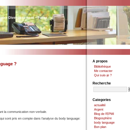
Job – Divertissement – Forex
A propos
nguage ?
Bibliothèque
Me contacter
Qui suis-je ?
Recherche
Categories
actualité
Argent
t la communication non-verbale.
Blog de l'EPMI
Blogosphère
s qui sont pris en compte dans l’analyse du body language:
body language
Bon plan