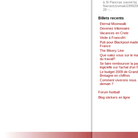
à St Pancras saved by
NarutoUzumaki199920
28 –...
Billets recents
Eternal Moonwalk
Devenez trilionnaire
Vacances en Crete
Visite à Francofrt
Pub pour Blackpool made
France
The Misery Line
Que valez vous sur le m
du travail?
Se faire rembourser la par
logicielle sur l’achat d’un
Le budget 2009 de Grand
Bretagne en chiffres
Comment viverons nous
demain ?
Forum football
Blog stickers en ligne