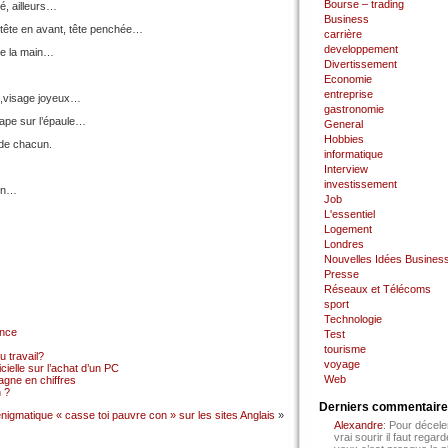
Bourse – trading
é, ailleurs…
Business
 tête en avant, tête penchée…
carrière
developpement
e la main…
Divertissement
Economie
entreprise
ls,visage joyeux…
gastronomie
tape sur l’épaule…
General
Hobbies
 de chacun.
informatique
Interview
investissement
ion…
Job
L'essentiel
Logement
Londres
Nouvelles Idées Busines
Presse
Réseaux et Télécoms
sport
Technologie
ance
Test
tourisme
 travail?
voyage
cielle sur l’achat d’un PC
Web
gne en chiffres
 ?
Derniers commentair
enigmatique « casse toi pauvre con » sur les sites Anglais
»
Alexandre
: Pour décele
vrai sourir il faut regard