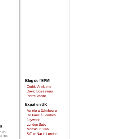
s
Blog de l'EPMI
Cédric Annicette
David Boisseleau
Pierre Vaede
Expat en UK
Aurélia à Edimbourg
De Paris à Londres
Jayworld
London Baby
es
Monsieur Glob
r un
StF et Nat in London
er les