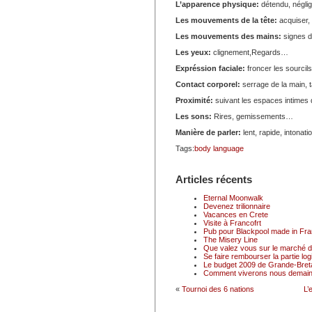
L’apparence physique:
détendu, néglig
Les mouvements de la tête:
acquiser,
Les mouvements des mains:
signes d
Les yeux:
clignement,Regards…
Expréssion faciale:
froncer les sourci
Contact corporel:
serrage de la main, 
Proximité:
suivant les espaces intimes
Les sons:
Rires, gemissements…
Manière de parler:
lent, rapide, intonat
Tags:
body language
Articles récents
Eternal Moonwalk
Devenez trilionnaire
Vacances en Crete
Visite à Francofrt
Pub pour Blackpool made in Fr
The Misery Line
Que valez vous sur le marché du
Se faire rembourser la partie logi
Le budget 2009 de Grande-Breta
Comment viverons nous demain
«
Tournoi des 6 nations
L’