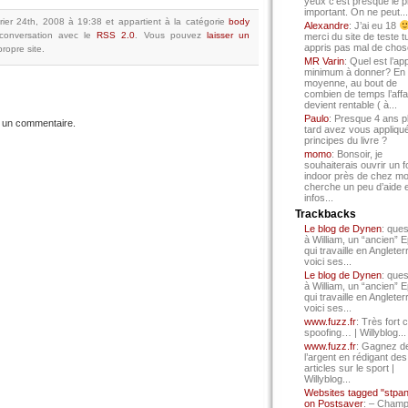
yeux c’est presque le p
important. On ne peut...
rier 24th, 2008 à 19:38
et appartient à la catégorie
body
Alexandre
: J’ai eu 18
conversation avec le
RSS 2.0
.
Vous pouvez
laisser un
merci du site de teste t
appris pas mal de chos
ropre site.
MR Varin
: Quel est l’ap
minimum à donner? En
moyenne, au bout de
combien de temps l’affa
devient rentable ( à...
Paulo
: Presque 4 ans p
 un commentaire.
tard avez vous appliqué
principes du livre ?
momo
: Bonsoir, je
souhaiterais ouvrir un f
indoor près de chez mo
cherche un peu d’aide 
infos...
Trackbacks
Le blog de Dynen
: ques
à William, un “ancien” 
qui travaille en Angleter
voici ses...
Le blog de Dynen
: ques
à William, un “ancien” 
qui travaille en Angleter
voici ses...
www.fuzz.fr
: Très fort 
spoofing… | Willyblog...
www.fuzz.fr
: Gagnez d
l’argent en rédigant des
articles sur le sport |
Willyblog...
Websites tagged "stpa
on Postsaver
: – Cham