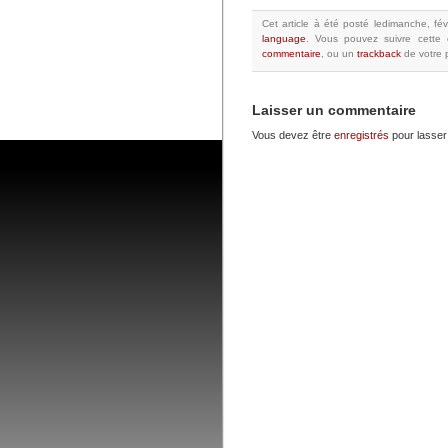
Cet article à été posté
ledimanche, fév
language
.
Vous pouvez suivre cette 
commentaire
, ou un
trackback
de votre p
Laisser un commentaire
Vous devez être
enregistrés
pour lasser