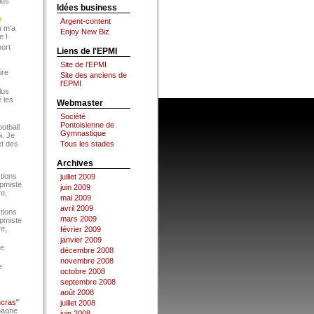
lus
Idées business
Argent-content
u m’a
Enjoy New Biz
e !
port
Liens de l'EPMI
Site de l’EPMI
ire
Site des anciens de
l’EPMI
lus
 les
Webmaster
Société
Pontoisienne de
ootball
Gymnastique
i. Je
et des
Tous les stades
Archives
tions
juillet 2009
Epmiste
juin 2009
re,
mai 2009
avril 2009
tions
mars 2009
Epmiste
re,
février 2009
janvier 2009
ce
décembre 2008
novembre 2008
e
octobre 2008
septembre 2008
août 2008
ncras"
juillet 2008
pagne
juin 2008