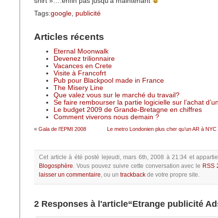
shirt »….enfin pas jusqu’à maintenant
Tags:
google
,
publicité
Articles récents
Eternal Moonwalk
Devenez trilionnaire
Vacances en Crete
Visite à Francofrt
Pub pour Blackpool made in France
The Misery Line
Que valez vous sur le marché du travail?
Se faire rembourser la partie logicielle sur l’achat d’
Le budget 2009 de Grande-Bretagne en chiffres
Comment viverons nous demain ?
«
Gala de l’EPMI 2008
Le metro Londonien plus cher qu’un AR à NYC 
Cet article à été posté
lejeudi, mars 6th, 2008 à 21:34
et apparti
Blogosphère
.
Vous pouvez suivre cette conversation avec le
RSS 
laisser un commentaire
, ou un
trackback
de votre propre site.
2 Responses à l'article“Etrange publicité A