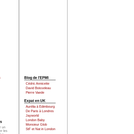
s
Blog de l'EPMI
Cédric Annicette
David Boisseleau
Pierre Vaede
Expat en UK
Aurélia à Edimbourg
De Paris à Londres
Jayworld
London Baby
es
Monsieur Glob
r un
StF et Nat in London
er les