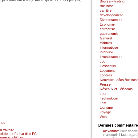
plus mal entretenu (je fais l’expérience 2 fois par jour)
Bourse – trading
Business
carrière
developpement
Divertissement
Economie
entreprise
gastronomie
General
Hobbies
informatique
Interview
investissement
Job
L'essentiel
Logement
Londres
Nouvelles Idées Busines
Presse
Réseaux et Télécoms
sport
Technologie
Test
tourisme
voyage
Web
ance
Derniers commentair
 travail?
Alexandre
: Pour décele
cielle sur l’achat d’un PC
vrai sourir il faut regard
gne en chiffres