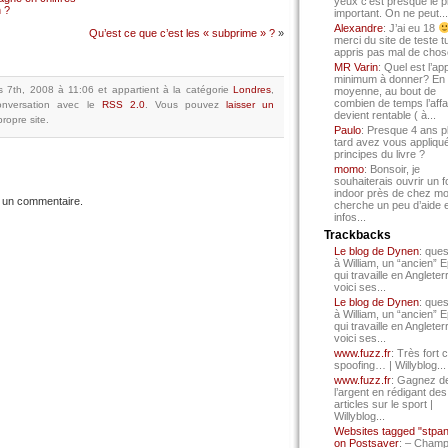
yeux c’est presque le p
 ?
important. On ne peut...
Alexandre
: J’ai eu 18
Qu’est ce que c’est les « subprime » ?
»
merci du site de teste t
appris pas mal de chos
MR Varin
: Quel est l’ap
minimum à donner? En
s 7th, 2008 à 11:06
et appartient à la catégorie
Londres
,
moyenne, au bout de
combien de temps l’affa
nversation avec le
RSS 2.0
.
Vous pouvez
laisser un
devient rentable ( à...
ropre site.
Paulo
: Presque 4 ans p
tard avez vous appliqué
principes du livre ?
momo
: Bonsoir, je
souhaiterais ouvrir un f
indoor près de chez mo
 un commentaire.
cherche un peu d’aide 
infos...
Trackbacks
Le blog de Dynen
: ques
à William, un “ancien” 
qui travaille en Angleter
voici ses...
Le blog de Dynen
: ques
à William, un “ancien” 
qui travaille en Angleter
voici ses...
www.fuzz.fr
: Très fort 
spoofing… | Willyblog...
www.fuzz.fr
: Gagnez d
l’argent en rédigant des
articles sur le sport |
Willyblog...
Websites tagged "stpa
on Postsaver
: – Cham