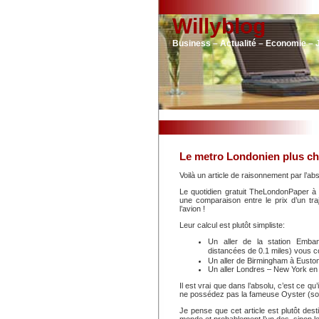
Willyblog
Business – Actualité – Economie – 
Le metro Londonien plus ch
Voilà un article de raisonnement par l’ab
Le quotidien gratuit TheLondonPaper à p
une comparaison entre le prix d’un tr
l’avion !
Leur calcul est plutôt simpliste:
Un aller de la station Emban
distancées de 0.1 miles) vous c
Un aller de Birmingham à Eusto
Un aller Londres – New York en
Il est vrai que dans l’absolu, c’est ce qu
ne possédez pas la fameuse Oyster (so
Je pense que cet article est plutôt des