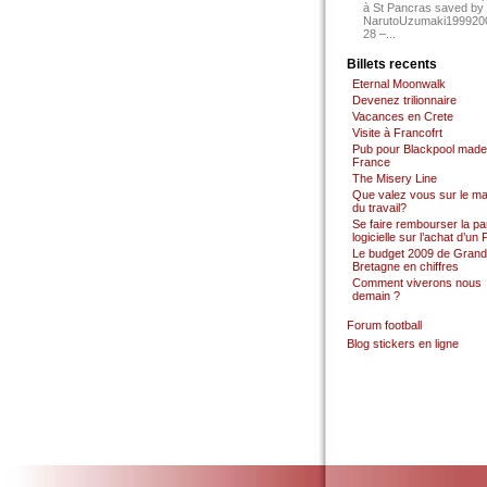
à St Pancras saved by
NarutoUzumaki199920
28 –...
Billets recents
Eternal Moonwalk
Devenez trilionnaire
Vacances en Crete
Visite à Francofrt
Pub pour Blackpool made
France
The Misery Line
Que valez vous sur le m
du travail?
Se faire rembourser la par
logicielle sur l’achat d’un
Le budget 2009 de Grand
Bretagne en chiffres
Comment viverons nous
demain ?
Forum football
Blog stickers en ligne