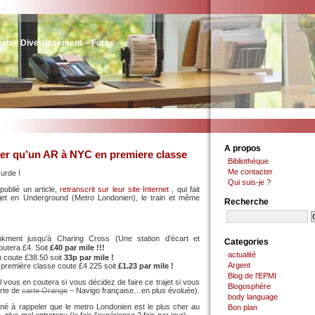
Job – Divertissement – Forex
A propos
er qu’un AR à NYC en premiere classe
Bibliothèque
Me contacter
surde !
Qui suis-je ?
ublié un article,
retranscrit sur leur site Internet
, qui fait
ajet en Underground (Metro Londonien), le train et même
Recherche
kment jusqu’à Charing Cross (Une station d’écart et
Categories
outera £4. Soit
£40 par mile !!!
actualité
n coute £38.50 soit
33p par mile !
Argent
 première classe coute £4 225 soit
£1.23 par mile !
Blog de l'EPMI
’il vous en coutera si vous décidez de faire ce trajet si vous
Blogosphère
rte de
carte Orange
– Navigo française…en plus évoluée).
body language
tiné à rappeler que le metro Londonien est le plus cher au
Bon plan