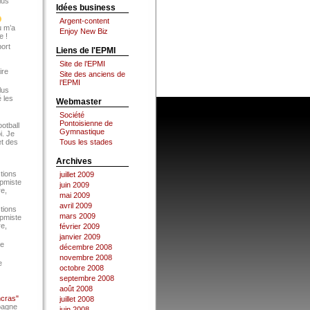
lus
Idées business
Argent-content
u m’a
Enjoy New Biz
e !
port
Liens de l'EPMI
Site de l’EPMI
ire
Site des anciens de
l’EPMI
lus
 les
Webmaster
Société
Pontoisienne de
ootball
Gymnastique
i. Je
et des
Tous les stades
Archives
tions
juillet 2009
Epmiste
juin 2009
re,
mai 2009
avril 2009
tions
mars 2009
Epmiste
re,
février 2009
janvier 2009
ce
décembre 2008
novembre 2008
e
octobre 2008
septembre 2008
août 2008
ncras"
juillet 2008
pagne
juin 2008