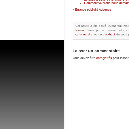
Comment viverons nous demain
«
Etrange publicité Adsense
Cet article à été posté
levendredi, mar
Presse
.
Vous pouvez suivre cette co
commentaire
, ou un
trackback
de votre p
Laisser un commentaire
Vous devez être
enregistrés
pour lasser