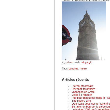
monde et probablement l’un des, sinon le, 
photo
credit:
wingingit
Tags:
Londres
,
metro
Articles récents
Eternal Moonwalk
Devenez trilionnaire
Vacances en Crete
Visite à Francofrt
Pub pour Blackpool made in Fr
The Misery Line
Que valez vous sur le marché du
Se faire rembourser la partie logi
Le budget 2009 de Grande-Breta