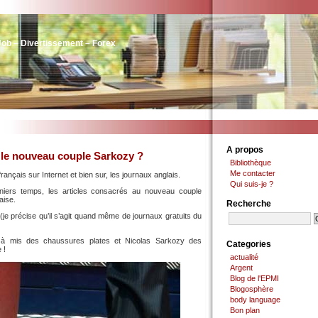
Job – Divertissement – Forex
A propos
 le nouveau couple Sarkozy ?
Bibliothèque
Me contacter
ançais sur Internet et bien sur, les journaux anglais.
Qui suis-je ?
niers temps, les articles consacrés au nouveau couple
aise.
Recherche
u (je précise qu’il s’agit quand même de journaux gratuits du
i à mis des chaussures plates et Nicolas Sarkozy des
Categories
 !
actualité
Argent
Blog de l'EPMI
Blogosphère
body language
Bon plan