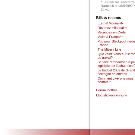
à St Pancras saved by
NarutoUzumaki199920
28 –...
Billets recents
Eternal Moonwalk
Devenez trilionnaire
Vacances en Crete
Visite à Francofrt
Pub pour Blackpool made
France
The Misery Line
Que valez vous sur le m
du travail?
Se faire rembourser la par
logicielle sur l’achat d’un
Le budget 2009 de Grand
Bretagne en chiffres
Comment viverons nous
demain ?
Forum football
Blog stickers en ligne