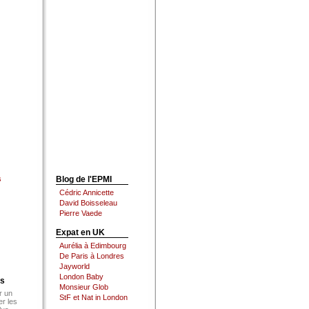
s
Blog de l'EPMI
Cédric Annicette
David Boisseleau
Pierre Vaede
Expat en UK
Aurélia à Edimbourg
De Paris à Londres
Jayworld
London Baby
es
Monsieur Glob
r un
StF et Nat in London
er les