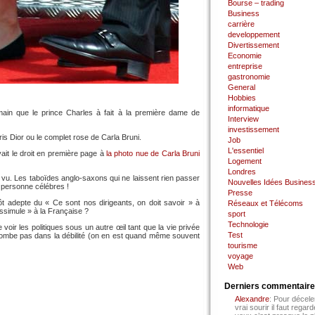
Bourse – trading
Business
carrière
developpement
Divertissement
Economie
entreprise
gastronomie
General
Hobbies
informatique
-main que le prince Charles à fait à la première dame de
Interview
investissement
gris Dior ou le complet rose de Carla Bruni.
Job
L'essentiel
vait le droit en première page à
la photo nue de Carla Bruni
Logement
Londres
 vu. Les taboïdes anglo-saxons qui ne laissent rien passer
Nouvelles Idées Busines
t personne célébres !
Presse
t adepte du « Ce sont nos dirigeants, on doit savoir » à
Réseaux et Télécoms
ssimule » à la Française ?
sport
Technologie
voir les politiques sous un autre œil tant que la vie privée
Test
 tombe pas dans la débilité (on en est quand même souvent
tourisme
voyage
Web
Derniers commentair
Alexandre
: Pour décele
vrai sourir il faut regard