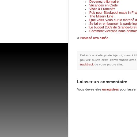
Devenez trilionnaire
Vacances en Crete
Visite à Francofrt
Pub pour Blackpool made in Fr
The Misery Line
Que valez vous sur le marché du
Se faire rembourser la partie logi
Le budget 2009 de Grande-Breta
Comment viverons nous demain
«
Publicité utra ciblée
Cet article à été posté
lejeudi, mars 27
pouvez suivre cette conversation avec
trackback
de votre propre site.
Laisser un commentaire
Vous devez être
enregistrés
pour lasser