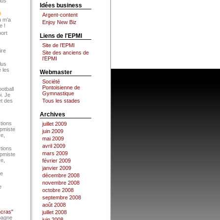
lus
Idées business
Argent-content
u m’a
Enjoy New Biz
e !
port
Liens de l'EPMI
Site de l’EPMI
ire
Site des anciens de
l’EPMI
lus
 les
Webmaster
Société
Pontoisienne de
ootball
Gymnastique
i. Je
et des
Tous les stades
Archives
tions
juillet 2009
Epmiste
juin 2009
re,
mai 2009
avril 2009
tions
mars 2009
Epmiste
re,
février 2009
janvier 2009
ce
décembre 2008
novembre 2008
e
octobre 2008
septembre 2008
août 2008
ncras"
juillet 2008
pagne
juin 2008