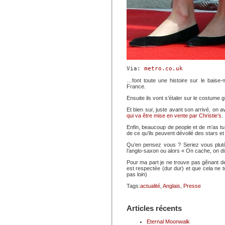
Via: 
metro.co.uk
…font toute une histoire sur le baise
France.
Ensuite ils vont s’étaler sur le costume 
Et bien sur, juste avant son arrivé, on a
qui va être mise en vente par Christie’s
.
Enfin, beaucoup de people et de m’as tu
de ce qu’ils peuvent dévoilé des stars e
Qu’en pensez vous ? Seriez vous plutô
l’anglo-saxon ou alors « On cache, on di
Pour ma part je ne trouve pas gênant de 
est respectée (dur dur) et que cela ne
pas loin)
Tags:
actualité
,
Anglais
,
Presse
Articles récents
Eternal Moonwalk