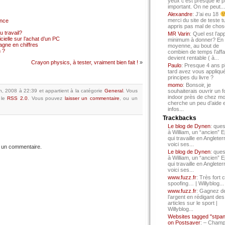
yeux c’est presque le p
important. On ne peut...
Alexandre
: J’ai eu 18
merci du site de teste t
ance
appris pas mal de chos
 travail?
MR Varin
: Quel est l’ap
cielle sur l’achat d’un PC
minimum à donner? En
gne en chiffres
moyenne, au bout de
 ?
combien de temps l’affa
devient rentable ( à...
Crayon physics, à tester, vraiment bien fait !
»
Paulo
: Presque 4 ans p
tard avez vous appliqué
principes du livre ?
momo
: Bonsoir, je
th, 2008 à 22:39
et appartient à la catégorie
General
.
Vous
souhaiterais ouvrir un f
indoor près de chez mo
 le
RSS 2.0
.
Vous pouvez
laisser un commentaire
, ou un
cherche un peu d’aide 
infos...
Trackbacks
Le blog de Dynen
: ques
à William, un “ancien” 
qui travaille en Angleter
voici ses...
 un commentaire.
Le blog de Dynen
: ques
à William, un “ancien” 
qui travaille en Angleter
voici ses...
www.fuzz.fr
: Très fort 
spoofing… | Willyblog...
www.fuzz.fr
: Gagnez d
l’argent en rédigant des
articles sur le sport |
Willyblog...
Websites tagged "stpa
on Postsaver
: – Cham