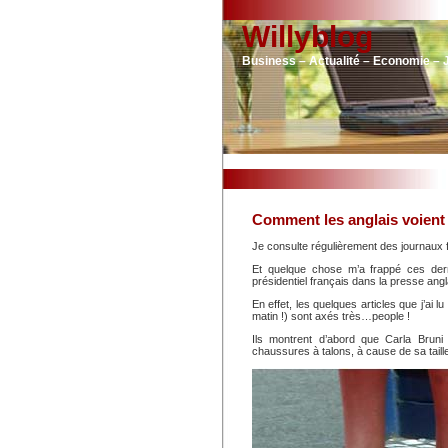
Willyblog
Business – Actualité – Economie – 
Comment les anglais voient
Je consulte régulièrement des journaux fr
Et quelque chose m’a frappé ces der
présidentiel français dans la presse angl
En effet, les quelques articles que j’ai l
matin !) sont axés très…people !
Ils montrent d’abord que Carla Brun
chaussures à talons, à cause de sa taille