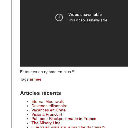
Et tout ça en rythme en plus !!!
Tags:
armée
Articles récents
Eternal Moonwalk
Devenez trilionnaire
Vacances en Crete
Visite à Francofrt
Pub pour Blackpool made in France
The Misery Line
Que valez vous sur le marché du travail?