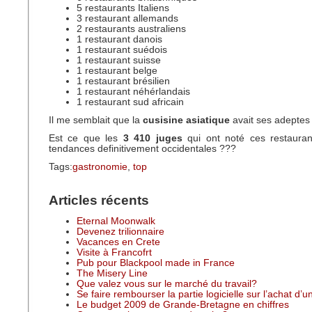
5 restaurants Italiens
3 restaurant allemands
2 restaurants australiens
1 restaurant danois
1 restaurant suédois
1 restaurant suisse
1 restaurant belge
1 restaurant brésilien
1 restaurant néhérlandais
1 restaurant sud africain
Il me semblait que la
cusisine asiatique
avait ses adeptes
Est ce que les
3 410 juges
qui ont noté ces restauran
tendances definitivement occidentales ???
Tags:
gastronomie
,
top
Articles récents
Eternal Moonwalk
Devenez trilionnaire
Vacances en Crete
Visite à Francofrt
Pub pour Blackpool made in France
The Misery Line
Que valez vous sur le marché du travail?
Se faire rembourser la partie logicielle sur l’achat d’
Le budget 2009 de Grande-Bretagne en chiffres