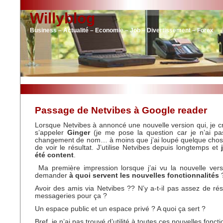
Willyblog
Business – Actualité – Economie – Job – Divertissement – Forex
Passage de Netvibes à Google reader
Lorsque Netvibes à annoncé une nouvelle version qui, je cro
s’appeler
Ginger
(je me pose la question car je n’ai pas
changement de nom… à moins que j’ai loupé quelque chose)
de voir le résultat. J’utilise Netvibes depuis longtemps et
j
été content
.
Ma première impression lorsque j’ai vu la nouvelle ver
demander
à quoi servent les nouvelles fonctionnalités
Avoir des amis via Netvibes ?? N’y a-t-il pas assez de ré
messageries pour ça ?
Un espace public et un espace privé ? A quoi ça sert ?
Bref, je n’ai pas trouvé d’utilité à toutes ces nouvelles foncti