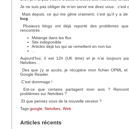
Je ne suis pas obliger de m’en servir me direz vous…c’est ce 
Mais depuis, ce qui me gêne vraiment, c’est qu’il y a de
bug
.
Plusieurs blogs ont déjà reporté des problèmes que
rencontrés :
Mélange dans les flux
Site indisponible
Articles déjà lus qui se remettent en non lus
…
Aujourd’hui, il est 12h (UK time) et je n’ai toujours 
Netvibes…
Des que j’y ai accès, je récupère mon fichier OPML et 
Google Reader.
C’est dommage !
Est-ce que certains partagent mon avis ? Rencont
problèmes sur Netvibes ?
Et que pensez vous de la nouvelle version ?
Tags:
google
,
Netvibes
,
Web
Articles récents