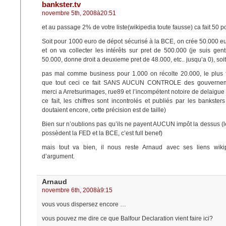
bankster.tv
novembre 5th, 2008à20:51
et au passage 2% de votre liste(wikipedia toute fausse) ca fait 50 p
Soit pour 1000 euro de dépot sécurisé à la BCE, on crée 50.000 euro
et on va collecter les intérêts sur pret de 500.000 (je suis gen
50.000, donne droit a deuxieme pret de 48.000, etc.. jusqu’a 0), so
pas mal comme business pour 1.000 on récolte 20.000, le plus f
que tout ceci ce fait SANS AUCUN CONTROLE des gouvernemen
merci a Arretsurimages, rue89 et l’incompétent notoire de delaigue 
ce fait, les chiffres sont incontrolés et publiés par les bankster
doutaient encore, cette précision est de taille)
Bien sur n’oublions pas qu’ils ne payent AUCUN impôt la dessus (l
possèdent la FED et la BCE, c’est full benef)
mais tout va bien, il nous reste Arnaud avec ses liens wik
d’argument.
Arnaud
novembre 6th, 2008à9:15
vous vous dispersez encore …
vous pouvez me dire ce que Balfour Declaration vient faire ici?