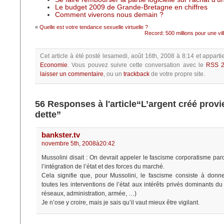
Le budget 2009 de Grande-Bretagne en chiffres
Comment viverons nous demain ?
«
Quelle est votre tendance sexuelle virtuelle ?
Record: 500 millions pour une vill
Cet article à été posté
lesamedi, août 16th, 2008 à 8:14
et apparti
Economie
.
Vous pouvez suivre cette conversation avec le
RSS 2
laisser un commentaire
, ou un
trackback
de votre propre site.
56 Responses à l'article“L’argent créé provi
dette”
bankster.tv
novembre 5th, 2008à20:42
Mussolini disait : On devrait appeler le fascisme corporatisme parc
l’intégration de l’état et des forces du marché.
Cela signifie que, pour Mussolini, le fascisme consiste à donn
toutes les interventions de l’état aux intérêts privés dominants d
réseaux, administration, armée, …)
Je n’ose y croire, mais je sais qu’il vaut mieux être vigilant.