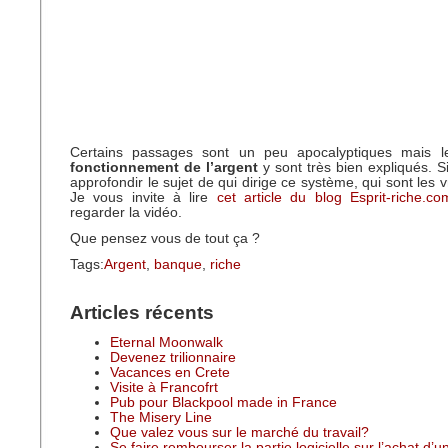
Certains passages sont un peu apocalyptiques mais l
fonctionnement de l’argent
y sont très bien expliqués. S
approfondir le sujet de qui dirige ce système, qui sont les
Je vous invite à lire
cet article du blog Esprit-riche.co
regarder la vidéo.
Que pensez vous de tout ça ?
Tags:
Argent
,
banque
,
riche
Articles récents
Eternal Moonwalk
Devenez trilionnaire
Vacances en Crete
Visite à Francofrt
Pub pour Blackpool made in France
The Misery Line
Que valez vous sur le marché du travail?
Se faire rembourser la partie logicielle sur l’achat d’