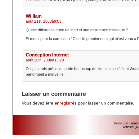
PS: Claire Chazal n’est pas (encore) chargée de la météo sur TF1
William
août 21st, 2008à9:03
Quelle différence entre un fond et une assurance classique ?
Et merci pour la correction ! C’est le premier nom qui m’est venu à l’
Conception Internet
août 28th, 2008à13:28
Oui je serais prêt et on parle beaucoup de titres de société tel Wea
performent à merveille.
Laisser un commentaire
Vous devez être
enregistrés
pour lasser un commentaire.
Theme par
Isnain
Articles (