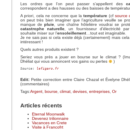
Les ordres que l’on peut passer s’appellent des
c
correspondent a des hausses ou des baisses de températu
A priori, cela ne concerne que la
température
(cf
source
d
on peut très bien imaginer que l’agriculture veuille se pr
manque de
pluie
, une chaîne hôtelière voudrai se prot
catastrophe naturelle
, un fournisseur d’électricité pa
souhaite miser sur l’
ensoleillement
…tout est imaginable.
Je ne sais pas si cela existe déjà (certainement) mais cela
intéressant !
Quels autres produits existent ?
Seriez vous près a jouer en bourse sur le climat ? (I
Dhéliat qui vous annoncent vos gains ou pertes
)
Source: 
lefigaro.fr
Edit:
Petite correction entre Claire Chazal et Évelyne Dhéli
(commentaires)
Tags:
Argent
,
bourse
,
climat
,
devises
,
entreprises
,
Or
Articles récents
Eternal Moonwalk
Devenez trilionnaire
Vacances en Crete
Visite à Francofrt