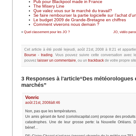
Pub pour Blackpool made in France
The Misery Line
Que valez vous sur le marché du travail?
Se faire rembourser la partie logicielle sur l’achat d’
Le budget 2009 de Grande-Bretagne en chiffres
Comment viverons nous demain ?
«
Quel classement pour les JO ?
JO, vidéo par
Cet article à été posté
lejeudi, août 21st, 2008 à 8:21
et appartie
Bourse - trading
.
Vous pouvez suivre cette conversation avec l
pouvez
laisser un commentaire
, ou un
trackback
de votre propre site
3 Responses à l'article“Des météorologues 
marchés”
Vonric
août 21st, 2008à8:46
Non, pas que les températures.
Un amis gérant de fund (corioliscapital.com) propose des produit
catastrophes. Une de leur grosse perte: la Nouvelle Orléans. D
bénef…