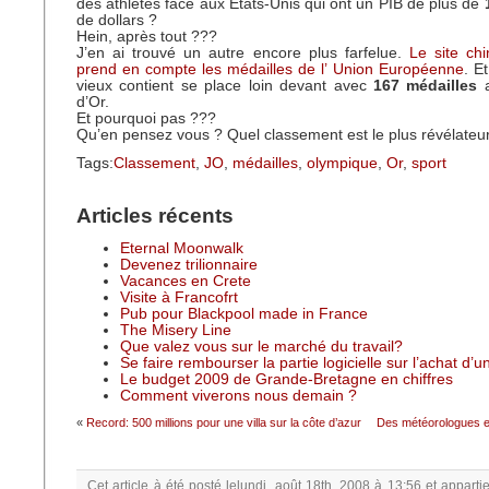
des athlètes face aux Etats-Unis qui ont un PIB de plus de
de dollars ?
Hein, après tout ???
J’en ai trouvé un autre encore plus farfelue.
Le site ch
prend en compte les médailles de l’ Union Européenne
. E
vieux contient se place loin devant avec
167 médailles
a
d’Or.
Et pourquoi pas ???
Qu’en pensez vous ? Quel classement est le plus révélateur
Tags:
Classement
,
JO
,
médailles
,
olympique
,
Or
,
sport
Articles récents
Eternal Moonwalk
Devenez trilionnaire
Vacances en Crete
Visite à Francofrt
Pub pour Blackpool made in France
The Misery Line
Que valez vous sur le marché du travail?
Se faire rembourser la partie logicielle sur l’achat d’
Le budget 2009 de Grande-Bretagne en chiffres
Comment viverons nous demain ?
«
Record: 500 millions pour une villa sur la côte d’azur
Des météorologues e
Cet article à été posté
lelundi, août 18th, 2008 à 13:56
et apparti