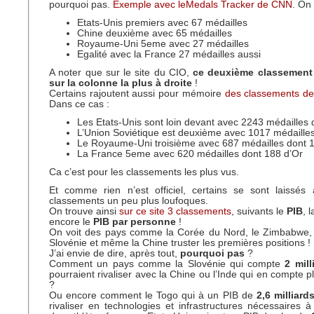
pourquoi pas.
Exemple avec leMedals Tracker de CNN
. On 
Etats-Unis premiers avec 67 médailles
Chine deuxième avec 65 médailles
Royaume-Uni 5eme avec 27 médailles
Egalité avec la France 27 médailles aussi
A noter que sur le site du CIO,
ce deuxième classement 
sur la colonne la plus à droite
!
Certains rajoutent aussi pour mémoire
des classements de
Dans ce cas :
Les Etats-Unis sont loin devant avec 2243 médailles 
L’Union Soviétique est deuxième avec 1017 médaille
Le Royaume-Uni troisième avec 687 médailles dont 
La France 5eme avec 620 médailles dont 188 d’Or
Ca c’est pour les classements les plus vus.
Et comme rien n’est officiel, certains se sont laissés 
classements un peu plus loufoques.
On trouve ainsi
sur ce site 3 classements
, suivants le
PIB
, 
encore le
PIB par personne
!
On voit des pays comme la Corée du Nord, le Zimbabwe, 
Slovénie et même la Chine truster les premières positions !
J’ai envie de dire, après tout,
pourquoi pas
?
Comment un pays comme la Slovénie qui compte
2 mill
pourraient rivaliser avec la Chine ou l’Inde qui en compte p
?
Ou encore comment le Togo qui à un PIB de
2,6 milliard
rivaliser en technologies et infrastructures nécessaires 