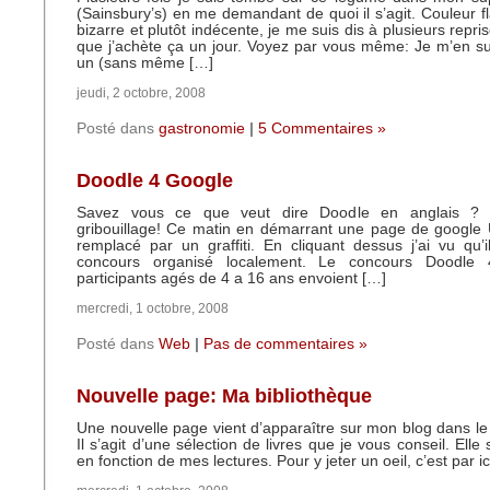
(Sainsbury’s) en me demandant de quoi il s’agit. Couleur fl
bizarre et plutôt indécente, je me suis dis à plusieurs reprise
que j’achète ça un jour. Voyez par vous même: Je m’en s
un (sans même […]
jeudi, 2 octobre, 2008
Posté dans
gastronomie
|
5 Commentaires »
Doodle 4 Google
Savez vous ce que veut dire Doodle en anglais ? 
gribouillage! Ce matin en démarrant une page de google U
remplacé par un graffiti. En cliquant dessus j’ai vu qu’il
concours organisé localement. Le concours Doodle
participants agés de 4 a 16 ans envoient […]
mercredi, 1 octobre, 2008
Posté dans
Web
|
Pas de commentaires »
Nouvelle page: Ma bibliothèque
Une nouvelle page vient d’apparaître sur mon blog dans l
Il s’agit d’une sélection de livres que je vous conseil. Elle
en fonction de mes lectures. Pour y jeter un oeil, c’est par ic