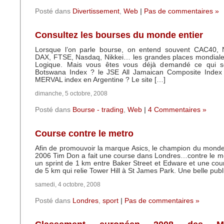
Posté dans
Divertissement
,
Web
|
Pas de commentaires »
Consultez les bourses du monde entier
Lorsque l’on parle bourse, on entend souvent CAC40,
DAX, FTSE, Nasdaq, Nikkei… les grandes places mondiales
Logique. Mais vous êtes vous déjà demandé ce qui s
Botswana Index ? le JSE All Jamaican Composite Index
MERVAL index en Argentine ? Le site […]
dimanche, 5 octobre, 2008
Posté dans
Bourse - trading
,
Web
|
4 Commentaires »
Course contre le metro
Afin de promouvoir la marque Asics, le champion du monde
2006 Tim Don a fait une course dans Londres…contre le me
un sprint de 1 km entre Baker Street et Edware et une co
de 5 km qui relie Tower Hill à St James Park. Une belle publ
samedi, 4 octobre, 2008
Posté dans
Londres
,
sport
|
Pas de commentaires »