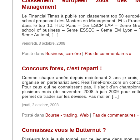
Classement européen 2008 des M
Management
Le Financial Times à publié son classement top 50 europ
school proposant des Masters en Management. Et la Franc
dans le top 10: HEC Paris – 1er ESCP EAP – 2eme Gre
school of business – 5eme ESSEC – 6eme EM Lyon –
9eme Au total, […]
vendredi, 3 octobre, 2008
Posté dans
Business
,
carrière
|
Pas de commentaires »
Concours forex, c’est reparti !
Comme chaque année depuis maintenant 3 ans je crois, le
organise en partenariat avec RealTimeForex.com un conco
Pour ceux qui ne connaissent pas, il s’agit d’un champion
plusieurs mois (de novembre 2008 à juin 2009 pour cette
permet de trader sur les devises. Pas mal en […]
jeudi, 2 octobre, 2008
Posté dans
Bourse - trading
,
Web
|
Pas de commentaires »
Connaissez vous le Butternut ?
Plusieurs fois je suis tombé sur ce legume dans mon su