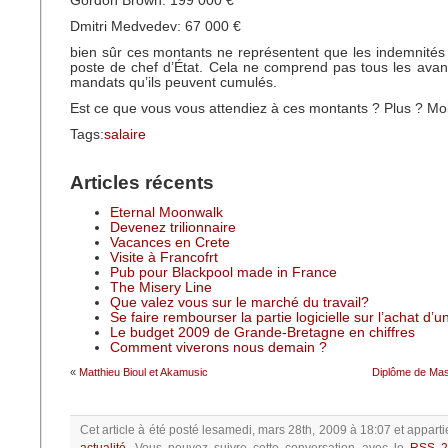
Gordon Brown: 199 000 €
Dmitri Medvedev: 67 000 €
bien sûr ces montants ne représentent que les indemnités
poste de chef d’État. Cela ne comprend pas tous les ava
mandats qu’ils peuvent cumulés.
Est ce que vous vous attendiez à ces montants ? Plus ? Mo
Tags:
salaire
Articles récents
Eternal Moonwalk
Devenez trilionnaire
Vacances en Crete
Visite à Francofrt
Pub pour Blackpool made in France
The Misery Line
Que valez vous sur le marché du travail?
Se faire rembourser la partie logicielle sur l’achat d’
Le budget 2009 de Grande-Bretagne en chiffres
Comment viverons nous demain ?
«
Matthieu Bioul et Akamusic
Diplôme de Mas
Cet article à été posté
lesamedi, mars 28th, 2009 à 18:07
et apparti