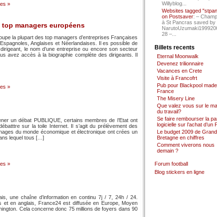
Willyblog...
es »
Websites tagged "stpa
on Postsaver
: – Cham
à St Pancras saved by
s top managers européens
NarutoUzumaki199920
28 –...
oupe la plupart des top managers d’entreprises Françaises
spagnoles, Anglaises et Néerlandaises. Il es possible de
Billets recents
dirigeant, le nom d’une entreprise ou encore son secteur
us avez accès à la biographie complète des dirigeants. Il
Eternal Moonwalk
Devenez trilionnaire
Vacances en Crete
Visite à Francofrt
Pub pour Blackpool made
es »
France
The Misery Line
Que valez vous sur le m
.
du travail?
Se faire rembourser la par
 mener un débat PUBLIQUE, certains membres de l’Etat ont
logicielle sur l’achat d’un
ébatttre sur la toile Internet. Il s’agit du prélèvement des
onnages du monde économique et électronique ont crées un
Le budget 2009 de Grand
dans lequel tous […]
Bretagne en chiffres
Comment viverons nous
demain ?
es »
Forum football
Blog stickers en ligne
s, une chaîne d’information en continu 7j / 7, 24h / 24.
s et en anglais, France24 est diffusée en Europe, Moyen
hington. Cela concerne donc 75 millions de foyers dans 90