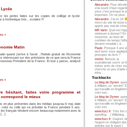
Alexandre
: Pour décele
vrai sourir il faut regard
 Lycée
yeux c’est presque le p
important. On ne peut...
ez les perles faites sur les copies de collège et lycée:
Alexandre
: J’ai eu 18
e à l’esthetique très…scolaire !!!
merci du site de teste t
appris pas mal de chos
MR Varin
: Quel est l’ap
minimum à donner? En
es »
moyenne, au bout de
combien de temps l’affa
devient rentable ( à...
onomie Matin
Paulo
: Presque 4 ans p
tard avez vous appliqué
in quand j’arrive à l’avoir…l’hebdo gratuit de l’économie
principes du livre ?
z intéressant sur des prévisions de ce que sera la France
momo
: Bonsoir, je
u nouveau Président de la France. Et tout y passe, analysé
souhaiterais ouvrir un f
indoor près de chez mo
cherche un peu d’aide 
infos...
Trackbacks
es »
Le blog de Dynen
: ques
à William, un “ancien” 
qui travaille en Angleter
re hésitant, faites votre programme et
voici ses...
s correspond le mieux
Le blog de Dynen
: ques
à William, un “ancien” 
qui travaille en Angleter
lus en plus présentes dans les médias jusqu’au 6 mai, date
voici ses...
de celui ou celle qui va présider la France pendant 5 ans.
s, les français hésitent encore beaucoup notamment avec la
www.fuzz.fr
: Très fort 
e […]
spoofing… | Willyblog...
www.fuzz.fr
: Gagnez d
l’argent en rédigant des
articles sur le sport |