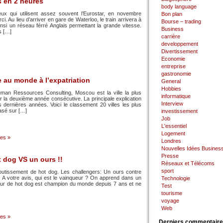
s en 2 heures
body language
x qui utilisent assez souvent l’Eurostar, en novembre
Bon plan
i. Au lieu d’arriver en gare de Waterloo, le train arrivera à
Bourse – trading
nsi un réseau férré Anglais permettant la grande vitesse.
Business
s […]
carrière
developpement
Divertissement
Economie
entreprise
gastronomie
e au monde à l’expatriation
General
Hobbies
uman Ressources Consulting, Moscou est la ville la plus
informatique
 la deuxième année consécutive. La principale explication
Interview
s dernières années. Voici le classement 20 villes les plus
basé sur […]
investissement
Job
L'essentiel
Logement
es »
Londres
Nouvelles Idées Busines
Presse
 dog VS un ours !!
Réseaux et Télécoms
sport
gloutissement de hot dog. Les challengers: Un ours contre
 A votre avis, qui est le vainqueur ? On apprend dans un
Technologie
ur de hot dog est champion du monde depuis 7 ans et ne
Test
tourisme
voyage
Web
es »
Derniers commentair