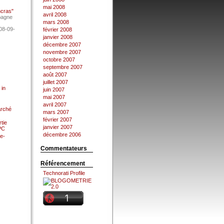
mai 2008
ncras"
avril 2008
pagne
mars 2008
08-09-
février 2008
janvier 2008
décembre 2007
novembre 2007
octobre 2007
septembre 2007
août 2007
juillet 2007
 in
juin 2007
mai 2007
avril 2007
arché
mars 2007
février 2007
tie
janvier 2007
 PC
décembre 2006
e-
Commentateurs
Référencement
Technorati Profile