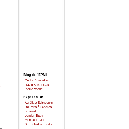
Blog de l'EPMI
Cédric Annicette
David Boisseleau
s
Pierre Vaede
Expat en UK
Aurélia à Edimbourg
De Paris à Londres
Jayworld
London Baby
Monsieur Glob
StF et Nat in London
es