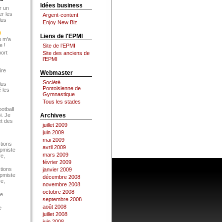
Idées business
r un
er les
Argent-content
lus
Enjoy New Biz
Liens de l'EPMI
u m’a
e !
Site de l’EPMI
port
Site des anciens de
l’EPMI
ire
Webmaster
Société
lus
Pontoisienne de
 les
Gymnastique
Tous les stades
ootball
i. Je
Archives
et des
juillet 2009
juin 2009
mai 2009
tions
avril 2009
Epmiste
mars 2009
re,
février 2009
tions
janvier 2009
Epmiste
décembre 2008
re,
novembre 2008
octobre 2008
ce
septembre 2008
août 2008
e
juillet 2008
juin 2008