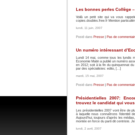
Les bonnes perles Collège –
Voilà un petit site qui va vous rappel
copies.doubles.free.fr Mention particulièr
lundi, 11 juin, 2007
Posté dans
Presse
|
Pas de commentair
Un numéro intéressant d’Ec
Lundi 14 mai, comme tous les lundis mat
Economie Matin a publié un numéro asse
en 2012; soit à la fin du quinquennat d
par des spécialistes: edito, […]
mardi, 15 mai, 2007
Posté dans
Presse
|
Pas de commentair
Présidentielles 2007: Enco
trouvez le candidat qui vou
Les présidentielles 2007 vont être de p
à laquelle nous connaîtrons l’identité 
Aujourd’hui, toujours d’après les média
montée en force du parti dit centriste. J
lundi, 2 avril, 2007