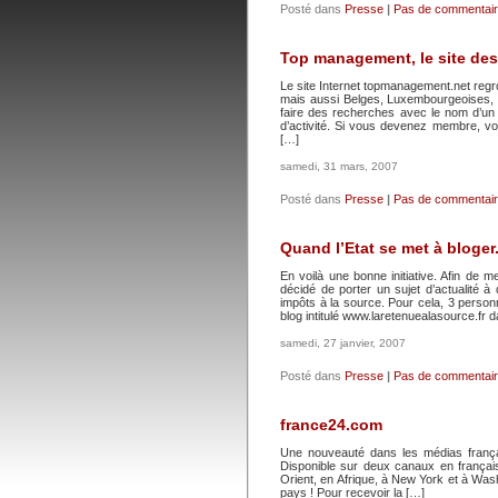
Posté dans
Presse
|
Pas de commentair
Top management, le site de
Le site Internet topmanagement.net regr
mais aussi Belges, Luxembourgeoises, E
faire des recherches avec le nom d’un 
d’activité. Si vous devenez membre, vo
[…]
samedi, 31 mars, 2007
Posté dans
Presse
|
Pas de commentair
Quand l’Etat se met à bloger
En voilà une bonne initiative. Afin de
décidé de porter un sujet d’actualité à d
impôts à la source. Pour cela, 3 pers
blog intitulé www.laretenuealasource.fr 
samedi, 27 janvier, 2007
Posté dans
Presse
|
Pas de commentair
france24.com
Une nouveauté dans les médias françai
Disponible sur deux canaux en françai
Orient, en Afrique, à New York et à Was
pays ! Pour recevoir la […]