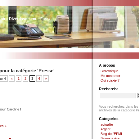
Job – Divertissement – Forex
A propos
pour la catégorie 'Presse'
Bibliothèque
Me contacter
ur 4
«
1
2
3
4
»
Qui suis-je ?
Recherche
Vous recherchez dans les
pour Caroline !
archives de la catégorie P
Categories
actualité
es »
Argent
Blog de l'EPMI
Blogosphère