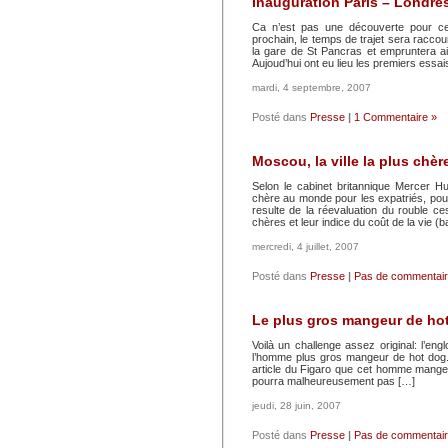
Inauguration Paris – Londre
Ca n’est pas une découverte pour ceu
prochain, le temps de trajet sera raccourc
la gare de St Pancras et empruntera ai
Aujoud’hui ont eu lieu les premiers essai
mardi, 4 septembre, 2007
Posté dans
Presse
|
1 Commentaire »
Moscou, la ville la plus chèr
Selon le cabinet britannique Mercer H
chère au monde pour les expatriés, pour
resulte de la réevaluation du rouble ce
chères et leur indice du coût de la vie (
mercredi, 4 juillet, 2007
Posté dans
Presse
|
Pas de commentair
Le plus gros mangeur de hot
Voilà un challenge assez original: l’en
l’homme plus gros mangeur de hot dog.
article du Figaro que cet homme mange
pourra malheureusement pas […]
jeudi, 28 juin, 2007
Posté dans
Presse
|
Pas de commentair