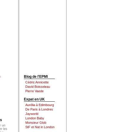
s
Blog de l'EPMI
Cédric Annicette
David Boisseleau
Pierre Vaede
Expat en UK
Aurélia à Edimbourg
De Paris à Londres
Jayworld
London Baby
es
Monsieur Glob
r un
StF et Nat in London
er les