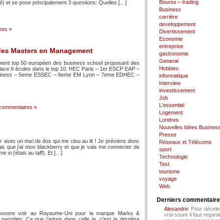
Bourse – trading
ngé) et se pose principalement 3 questions: Quelles […]
Business
carrière
developpement
res »
Divertissement
Economie
entreprise
des Masters en Management
gastronomie
General
ement top 50 européen des business school proposant des
Hobbies
lace 6 écoles dans le top 10: HEC Paris – 1er ESCP EAP –
usiness – 5eme ESSEC – 6eme EM Lyon – 7eme EDHEC –
informatique
Interview
investissement
Job
L'essentiel
commentaires »
Logement
Londres
Nouvelles Idées Busines
Presse
r avec un mal de dos qui me clou au lit ! Je préviens donc
Réseaux et Télécoms
is que j’ai mon blackberry et que je vais me connecter de
sport
 si j’étais au taff). Et […]
Technologie
Test
tourisme
voyage
Web
Derniers commentair
Alexandre
: Pour décele
 pouvons voir au Royaume-Uni pour la marque Marks &
vrai sourir il faut regard
parodies: Ce que j’adore dans celle la, c’est la dernière