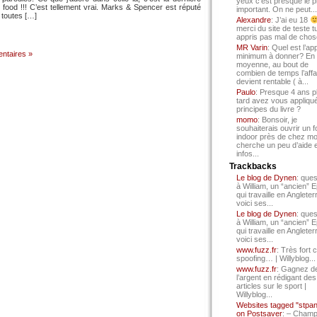
yeux c’est presque le p
food !!! C’est tellement vrai. Marks & Spencer est réputé
important. On ne peut...
 toutes […]
Alexandre
: J’ai eu 18
merci du site de teste t
appris pas mal de chos
MR Varin
: Quel est l’ap
ntaires »
minimum à donner? En
moyenne, au bout de
combien de temps l’affa
devient rentable ( à...
Paulo
: Presque 4 ans p
tard avez vous appliqué
principes du livre ?
momo
: Bonsoir, je
souhaiterais ouvrir un f
indoor près de chez mo
cherche un peu d’aide 
infos...
Trackbacks
Le blog de Dynen
: ques
à William, un “ancien” 
qui travaille en Angleter
voici ses...
Le blog de Dynen
: ques
à William, un “ancien” 
qui travaille en Angleter
voici ses...
www.fuzz.fr
: Très fort 
spoofing… | Willyblog...
www.fuzz.fr
: Gagnez d
l’argent en rédigant des
articles sur le sport |
Willyblog...
Websites tagged "stpa
on Postsaver
: – Cham