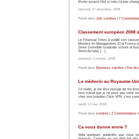
février jusqu’à l’été si cela n’a pas cha
mercredi, 17 décembre, 2008
Posté dans
Job
,
Londres
|
7 Commentai
Classement européen 2008 
Le Financial Times à publié son class
Masters en Management. Et la France p
2eme Grenoble Graduate school of b
9eme Au total, […]
vendredi, 3 octobre, 2008
Posté dans
Business
,
carrière
|
Pas de 
Le médecin au Royaume-Uni
Ce matin, je me lève j’essaie de me leve
mon travail que je ne peux pas venir ma
chez moi (solution Citrix VPN, c’est comme
mardi, 13 mai, 2008
Posté dans
Londres
|
2 Commentaires »
Ca vous donne envie ?
Voila quelques publicités que nous
Spencer: Certains en ont déjà fait des 