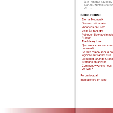
à St Pancras saved by
NarutoUzumaki199920
28 –...
Billets recents
Eternal Moonwalk
Devenez trilionnaire
Vacances en Crete
Visite à Francofrt
Pub pour Blackpool made
France
The Misery Line
Que valez vous sur le m
du travail?
Se faire rembourser la par
logicielle sur l’achat d’un
Le budget 2009 de Grand
Bretagne en chiffres
Comment viverons nous
demain ?
Forum football
Blog stickers en ligne