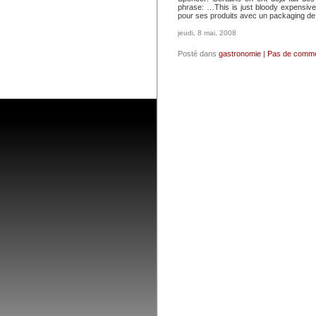
phrase: …This is just bloody expensive 
pour ses produits avec un packaging de
jeudi, 8 mai, 2008
Posté dans
gastronomie
|
Pas de comme