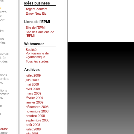
lus
Idées business
Argent-content
u m’a
Enjoy New Biz
e !
port
Liens de l'EPMI
Site de l’EPMI
ire
Site des anciens de
l’EPMI
lus
 les
Webmaster
Société
Pontoisienne de
ootball
Gymnastique
i. Je
et des
Tous les stades
Archives
tions
juillet 2009
Epmiste
juin 2009
re,
mai 2009
avril 2009
tions
mars 2009
Epmiste
re,
février 2009
janvier 2009
ce
décembre 2008
novembre 2008
e
octobre 2008
septembre 2008
août 2008
ncras"
juillet 2008
pagne
juin 2008