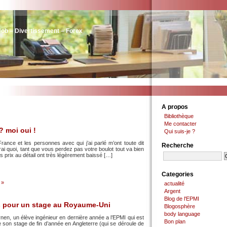
Job – Divertissement – Forex
A propos
Bibliothèque
Me contacter
? moi oui !
Qui suis-je ?
rance et les personnes avec qui j’ai parlé m’ont toute dit
Recherche
vrai quoi, tant que vous perdez pas votre boulot tout va bien
les prix au détail ont très légèrement baissé […]
Categories
 »
actualité
Argent
Blog de l'EPMI
s pour un stage au Royaume-Uni
Blogosphère
body language
Dynen, un élève ingénieur en dernière année a l’EPMI qui est
Bon plan
ire son stage de fin d’année en Angleterre (qui se déroule de