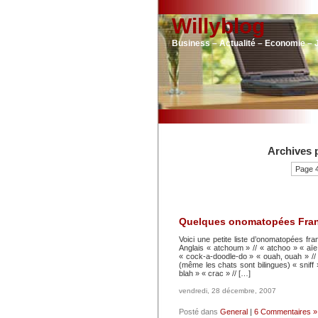
Willyblog
Business – Actualité – Economie – 
Archives p
Page 4
Quelques onomatopées Franç
Voici une petite liste d’onomatopées fra
Anglais « atchoum » // « atchoo » « aïe »
« cock-a-doodle-do » « ouah, ouah » // 
(même les chats sont bilingues) « sniff »
blah » « crac » // […]
vendredi, 28 décembre, 2007
Posté dans
General
|
6 Commentaires »