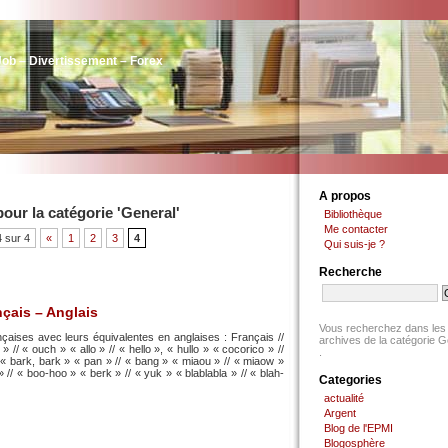
Job – Divertissement – Forex
A propos
our la catégorie 'General'
Bibliothèque
Me contacter
 sur 4
«
1
2
3
4
Qui suis-je ?
Recherche
ais – Anglais
Vous recherchez dans les
nçaises avec leurs équivalentes en anglaises : Français //
archives de la catégorie G
 // « ouch » « allo » // « hello », « hullo » « cocorico » //
.
« bark, bark » « pan » // « bang » « miaou » // « miaow »
 // « boo-hoo » « berk » // « yuk » « blablabla » // « blah-
Categories
actualité
Argent
Blog de l'EPMI
Blogosphère