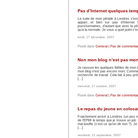
Pas d’Internet quelques te
La suite de mon périple à Londres s’
appart…et bien sur pas d’Interne
jours/semaines, d’autant que avec la pério
qu’a la normale. Je vous a quel point c’e
lundi, 17 décembre, 2007
Posté dans
General
|
Pas de commentai
Non mon blog n’est pas mor
Je rassure les quelques fidèles de mon b
mon blog n’est pas encore mort. Comme je
recherche de travail. Cela fait à peu p
[…]
mercredi, 17 octobre, 2007
Posté dans
General
|
Pas de commentai
Le repas du jeune en coloca
Fraichement arrivé à Londres (un peu m
de l’EPMI le temps que je trouve un job.
mal bouffe (c’est ce qu’on dit non ?).
[…]
vendredi, 21 septembre, 2007