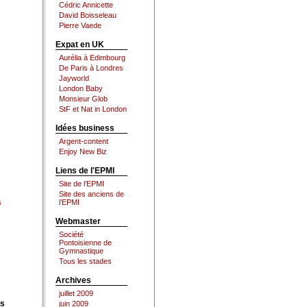
Cédric Annicette
David Boisseleau
Pierre Vaede
Expat en UK
Aurélia à Edimbourg
De Paris à Londres
Jayworld
London Baby
Monsieur Glob
StF et Nat in London
Idées business
Argent-content
Enjoy New Biz
Liens de l'EPMI
Site de l’EPMI
Site des anciens de
s
l’EPMI
Webmaster
Société
Pontoisienne de
Gymnastique
Tous les stades
Archives
juillet 2009
es
juin 2009