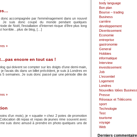
body language
Bon plan
mps…
Bourse – trading
Business
est donc accompagnée par l’emménagement dans un nouvel
carrière
t ! Je suis donc coupé du monde pendant quelques
de de Noël, l’installation d’Internet risque d’être plus long
developpement
st horrible…plus de blog, […]
Divertissement
Economie
entreprise
gastronomie
res »
General
Hobbies
informatique
t…pas encore en tout cas !
Interview
log qui doivent se compter sur les doigts d’une demi-main,
investissement
 l’avais dis dans un billet précédent, je suis à Londres en
Job
rès 5 semaines. Je suis donc passé par une période dite de
L'essentiel
Logement
Londres
Nouvelles Idées Busines
res »
Presse
Réseaux et Télécoms
sport
tion
Technologie
Test
oins d’un mois), je « squatte » chez 2 potes de promotion
tourisme
 Colocation dit repas et repas de jeunes rime souvent avec
voyage
 Je me suis donc amusé à prendre en photo quelques uns de
Web
Derniers commentair