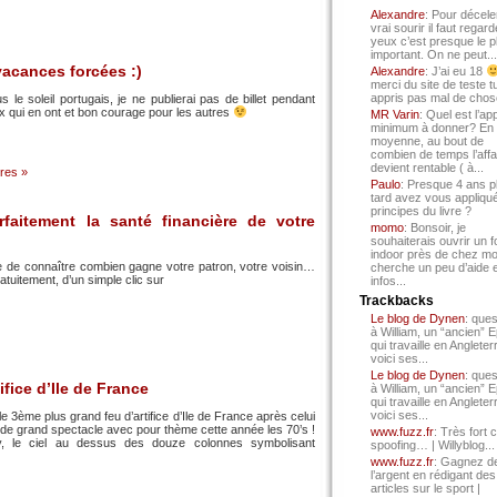
Alexandre
: Pour décele
vrai sourir il faut regard
yeux c’est presque le p
important. On ne peut...
vacances forcées :)
Alexandre
: J’ai eu 18
merci du site de teste t
appris pas mal de chos
s le soleil portugais, je ne publierai pas de billet pendant
 qui en ont et bon courage pour les autres
MR Varin
: Quel est l’ap
minimum à donner? En
moyenne, au bout de
combien de temps l’affa
devient rentable ( à...
res »
Paulo
: Presque 4 ans p
tard avez vous appliqué
principes du livre ?
faitement la santé financière de votre
momo
: Bonsoir, je
souhaiterais ouvrir un f
indoor près de chez mo
le de connaître combien gagne votre patron, votre voisin…
cherche un peu d’aide 
ratuitement, d’un simple clic sur
infos...
Trackbacks
Le blog de Dynen
: ques
à William, un “ancien” 
qui travaille en Angleter
voici ses...
Le blog de Dynen
: ques
fice d’Ile de France
à William, un “ancien” 
qui travaille en Angleter
voici ses...
le 3ème plus grand feu d’artifice d’Ile de France après celui
re de grand spectacle avec pour thème cette année les 70’s !
www.fuzz.fr
: Très fort 
, le ciel au dessus des douze colonnes symbolisant
spoofing… | Willyblog...
www.fuzz.fr
: Gagnez d
l’argent en rédigant des
articles sur le sport |