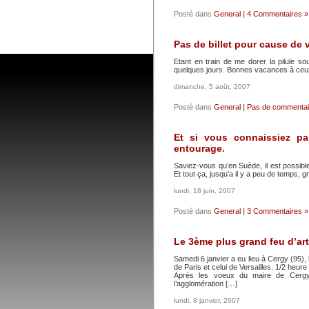
Posté dans
General
|
4 Commentaires »
Pas de billet pour cause de 
Etant en train de me dorer la pilule sou
quelques jours. Bonnes vacances à ceux
dimanche, 5 août, 2007
Posté dans
General
|
Pas de commentai
Et si vous connaissiez par
entourage.
Saviez-vous qu’en Suède, il est possib
Et tout ça, jusqu’a il y a peu de temps, g
lundi, 18 juin, 2007
Posté dans
General
|
3 Commentaires »
Le 3ème plus grand feu d’arti
Samedi 6 janvier a eu lieu à Cergy (95), 
de Paris et celui de Versailles. 1/2 heu
Après les voeux du maire de Cergy
l’agglomération […]
lundi, 8 janvier, 2007