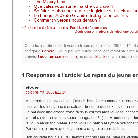
The Misery Line
Que valez vous sur le marché du travail?
Se faire rembourser la partie logicielle sur l’achat d’
Le budget 2009 de Grande-Bretagne en chiffres
Comment viverons nous demain ?
«
Recherche de Job à Londres: Petit bilan de 2 semaines
Quels consommateurs de téléphone port
Cet article à été posté
levendredi, septembre 21st, 2007 à 14:56
catégorie
General
.
Vous pouvez suivre cette conversation avec l
pouvez
laisser un commentaire
, ou un
trackback
de votre propre site
4 Responses à l'article“Le repas du jeune e
elodie
octobre 7th, 2007à21:24
Moi pendant mes vacances, j’aimais bien faire à manger à Londres
esseyer les morceaux d’escalope de dinde de chez tesco, un peu
(le pot avec une grosse fraise dessus est tres bien lol) le tout acc
vert et ca donne un truc super mangeable ! =) La viande est parfo
fait du bien quand meme. Enfin voila un petit plat sympa pour chan
Par contre je trouve que le jambon a un gout bizarre la bas…
Bon courage pour la suite! Bientot Londres sera peuplée d’EPMIste