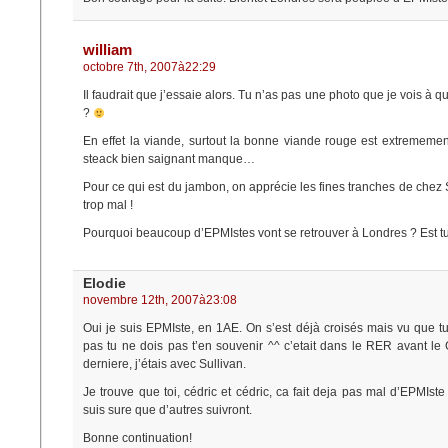
william
octobre 7th, 2007à22:29
Il faudrait que j’essaie alors. Tu n’as pas une photo que je vois à 
?
En effet la viande, surtout la bonne viande rouge est extrememe
steack bien saignant manque…
Pour ce qui est du jambon, on apprécie les fines tranches de chez 
trop mal !
Pourquoi beaucoup d’EPMIstes vont se retrouver à Londres ? Est t
Elodie
novembre 12th, 2007à23:08
Oui je suis EPMIste, en 1AE. On s’est déjà croisés mais vu que 
pas tu ne dois pas t’en souvenir ^^ c’etait dans le RER avant le
derniere, j’étais avec Sullivan.
Je trouve que toi, cédric et cédric, ca fait deja pas mal d’EPMIste
suis sure que d’autres suivront.
Bonne continuation!