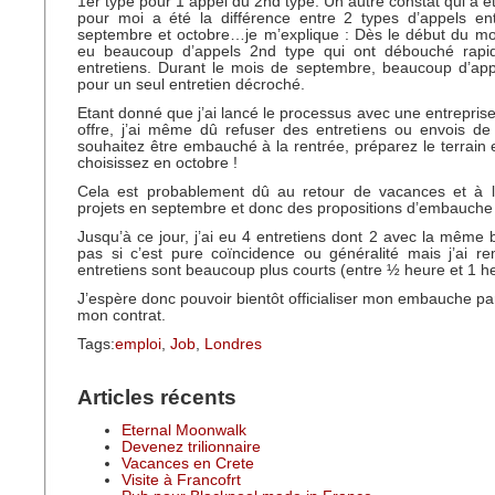
1er type pour 1 appel du 2nd type. Un autre constat qui a é
pour moi a été la différence entre 2 types d’appels en
septembre et octobre…je m’explique : Dès le début du mois
eu beaucoup d’appels 2nd type qui ont débouché rapi
entretiens. Durant le mois de septembre, beaucoup d’app
pour un seul entretien décroché.
Etant donné que j’ai lancé le processus avec une entreprise
offre, j’ai même dû refuser des entretiens ou envois d
souhaitez être embauché à la rentrée, préparez le terrain
choisissez en octobre !
Cela est probablement dû au retour de vacances et à la
projets en septembre et donc des propositions d’embauche p
Jusqu’à ce jour, j’ai eu 4 entretiens dont 2 avec la même b
pas si c’est pure coïncidence ou généralité mais j’ai r
entretiens sont beaucoup plus courts (entre ½ heure et 1 h
J’espère donc pouvoir bientôt officialiser mon embauche par
mon contrat.
Tags:
emploi
,
Job
,
Londres
Articles récents
Eternal Moonwalk
Devenez trilionnaire
Vacances en Crete
Visite à Francofrt