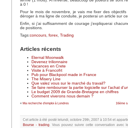
terme (1 mois). A l’inverse, beaucoup de joueurs se sont re
à 0 !
Pour le mois de novembre, je vais me fixer des objectifs 
déroger à ma ligne de conduite, je posterai un article sur ce
Enfin, si j’ai suffisamment de courage j’expliquerai chacu
de positions.
Tags:
concours
,
forex
,
Trading
Articles récents
Eternal Moonwalk
Devenez trilionnaire
Vacances en Crete
Visite à Francofrt
Pub pour Blackpool made in France
The Misery Line
Que valez vous sur le marché du travail?
Se faire rembourser la partie logicielle sur l’achat d’
Le budget 2009 de Grande-Bretagne en chiffres
Comment viverons nous demain ?
«
Ma recherche d’emploi à Londres
16ème sa
Cet article à été posté
lelundi, octobre 29th, 2007 à 10:54
et apparti
Bourse - trading
.
Vous pouvez suivre cette conversation avec l