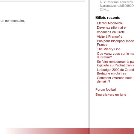
à St Pancras saved by
NarutoUzumaki199920
28 –...
Billets recents
 un commentaire.
Eternal Moonwalk
Devenez trilionnaire
Vacances en Crete
Visite à Francofrt
Pub pour Blackpool made
France
The Misery Line
Que valez vous sur le m
du travail?
Se faire rembourser la par
logicielle sur l’achat d’un
Le budget 2009 de Grand
Bretagne en chiffres
Comment viverons nous
demain ?
Forum football
Blog stickers en ligne