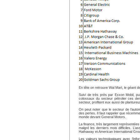
En tête on retrouve Wal Mart, le géant de 
Suivi de très près par Exxon Mobil, pu
colossaux du secteur pétrolier ces de
secteur, profitent eux aussi de plantureu
On peut noter que le secteur de l’autom
des pertes. Il faut rappeler que récemme
monde devant General Motors.
La finance, très largement représentée
malgré les derniers mois difficiles. L
Hathaway et American International Gro
Les valeurs technologiques avec l’inf