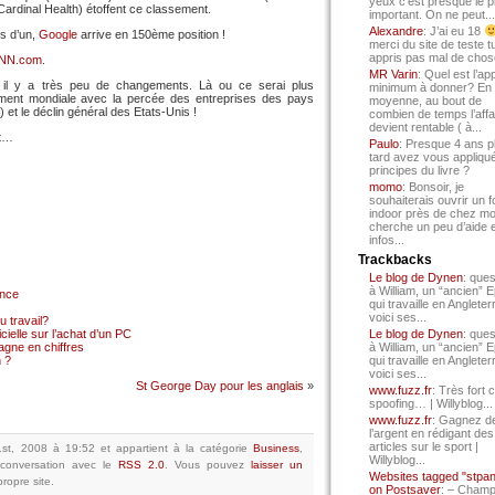
yeux c’est presque le p
Cardinal Health) étoffent ce classement.
important. On ne peut...
Alexandre
: J’ai eu 18
s d’un,
Google
arrive en 150ème position !
merci du site de teste t
appris pas mal de chos
 CNN.com
.
MR Varin
: Quel est l’ap
 il y a très peu de changements. Là ou ce serai plus
minimum à donner? En
ssement mondiale avec la percée des entreprises des pays
moyenne, au bout de
 et le déclin général des Etats-Unis !
combien de temps l’affa
devient rentable ( à...
nt…
Paulo
: Presque 4 ans p
tard avez vous appliqué
principes du livre ?
momo
: Bonsoir, je
souhaiterais ouvrir un f
indoor près de chez mo
cherche un peu d’aide 
infos...
Trackbacks
Le blog de Dynen
: ques
à William, un “ancien” 
ance
qui travaille en Angleter
voici ses...
 travail?
cielle sur l’achat d’un PC
Le blog de Dynen
: ques
gne en chiffres
à William, un “ancien” 
 ?
qui travaille en Angleter
voici ses...
St George Day pour les anglais
»
www.fuzz.fr
: Très fort 
spoofing… | Willyblog...
www.fuzz.fr
: Gagnez d
l’argent en rédigant des
articles sur le sport |
21st, 2008 à 19:52
et appartient à la catégorie
Business
,
Willyblog...
conversation avec le
RSS 2.0
.
Vous pouvez
laisser un
Websites tagged "stpa
ropre site.
on Postsaver
: – Cham