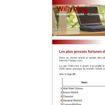
Willyblog
Business – Actualité – Economie – 
Les plus grosses fortunes 
Dans un récent article je parlais
des p
Internet Forbes.com
Le site CNN.com a quant à lui publié l
2008 (donc presque du monde, même si c
Voici le
top 20
: