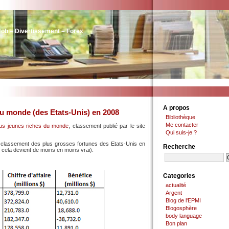
Job – Divertissement – Forex
A propos
du monde (des Etats-Unis) en 2008
Bibliothèque
Me contacter
lus jeunes riches du monde
, classement publié par le site
Qui suis-je ?
e classement des plus grosses fortunes des Etats-Unis en
Recherche
ela devient de moins en moins vrai).
Categories
actualité
Argent
Blog de l'EPMI
Blogosphère
body language
Bon plan