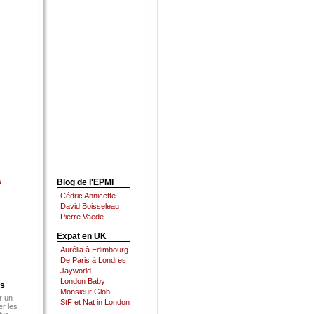
s
Blog de l'EPMI
Cédric Annicette
David Boisseleau
Pierre Vaede
Expat en UK
Aurélia à Edimbourg
De Paris à Londres
Jayworld
London Baby
es
Monsieur Glob
r un
StF et Nat in London
er les