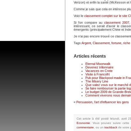
Verizon) et enfin la santé (McKesson et 
Comme je sais que cela en intéresse plu
Voici le
classement complet
sur le site
Si l’on compare au
classement 2007
,
intéressant, ce serait d’avoir le cla
émergents (principalement Chine et Inde)
Je n’ai pas encore trouvé ce classeme
Tags:
Argent
,
Classement
,
fortune
,
riche
Articles récents
Eternal Moonwalk
Devenez trilionnaire
Vacances en Crete
Visite à Francofrt
Pub pour Blackpool made in Fr
The Misery Line
Que valez vous sur le marché du
Se faire rembourser la partie logi
Le budget 2009 de Grande-Breta
Comment viverons nous demain
«
Persuasion, l’art d’influencer les gens
Cet article à été posté
lelundi, avril 
Economie
.
Vous pouvez suivre cette 
commentaire
, ou un
trackback
de votre p