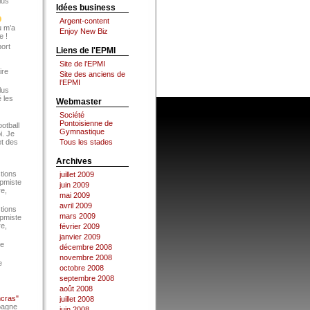
lus
Idées business
Argent-content
u m’a
Enjoy New Biz
e !
port
Liens de l'EPMI
Site de l’EPMI
ire
Site des anciens de
l’EPMI
lus
 les
Webmaster
Société
Pontoisienne de
ootball
Gymnastique
i. Je
et des
Tous les stades
Archives
tions
juillet 2009
Epmiste
juin 2009
re,
mai 2009
avril 2009
tions
mars 2009
Epmiste
re,
février 2009
janvier 2009
ce
décembre 2008
novembre 2008
e
octobre 2008
septembre 2008
août 2008
ncras"
juillet 2008
pagne
juin 2008