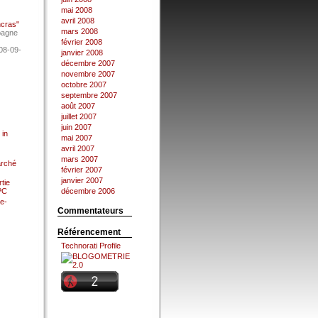
mai 2008
avril 2008
ncras"
mars 2008
pagne
février 2008
08-09-
janvier 2008
décembre 2007
novembre 2007
octobre 2007
septembre 2007
août 2007
juillet 2007
juin 2007
 in
mai 2007
avril 2007
mars 2007
arché
février 2007
janvier 2007
tie
 PC
décembre 2006
e-
Commentateurs
Référencement
Technorati Profile