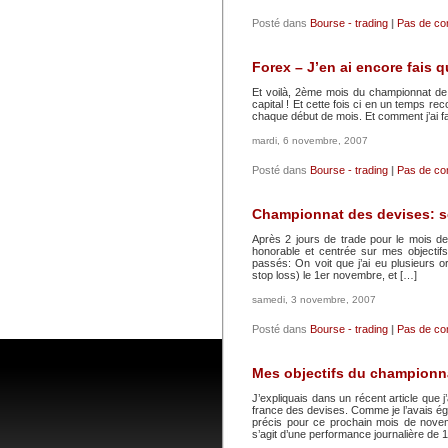
Posté dans
Bourse - trading
|
Pas de co
Forex – J’en ai encore fais q
Et voilà, 2ème mois du championnat de
capital ! Et cette fois ci en un temps rec
chaque début de mois. Et comment j’ai f
mardi, 6 novembre, 2007
Posté dans
Bourse - trading
|
Pas de co
Championnat des devises: s
Après 2 jours de trade pour le mois d
honorable et centrée sur mes objectifs.
passés: On voit que j’ai eu plusieurs 
stop loss) le 1er novembre, et […]
samedi, 3 novembre, 2007
Posté dans
Bourse - trading
|
Pas de co
Mes objectifs du championn
J’expliquais dans un récent article que j
france des devises. Comme je l’avais ég
précis pour ce prochain mois de novem
s’agit d’une performance journalière de 