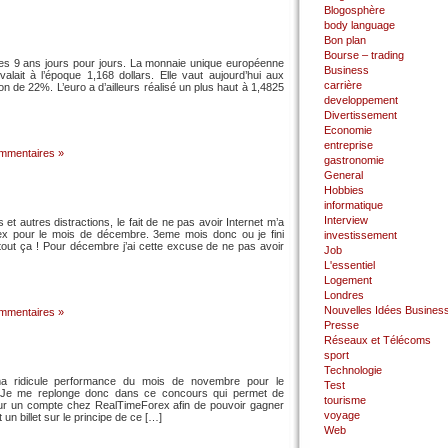
Blogosphère
body language
Bon plan
Bourse – trading
e ses 9 ans jours pour jours. La monnaie unique européenne
Business
lait à l’époque 1,168 dollars. Elle vaut aujourd’hui aux
carrière
ion de 22%. L’euro a d’ailleurs réalisé un plus haut à 1,4825
developpement
Divertissement
Economie
entreprise
mmentaires »
gastronomie
General
Hobbies
informatique
Interview
et autres distractions, le fait de ne pas avoir Internet m’a
x pour le mois de décembre. 3eme mois donc ou je fini
investissement
out ça ! Pour décembre j’ai cette excuse de ne pas avoir
Job
L'essentiel
Logement
Londres
Nouvelles Idées Busines
mmentaires »
Presse
Réseaux et Télécoms
sport
Technologie
ma ridicule performance du mois de novembre pour le
Test
 Je me replonge donc dans ce concours qui permet de
tourisme
sur un compte chez RealTimeForex afin de pouvoir gagner
voyage
 un billet sur le principe de ce […]
Web