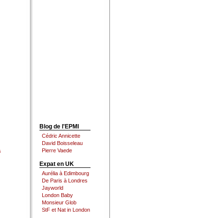
Blog de l'EPMI
Cédric Annicette
David Boisseleau
Pierre Vaede
s
Expat en UK
Aurélia à Edimbourg
De Paris à Londres
Jayworld
London Baby
Monsieur Glob
StF et Nat in London