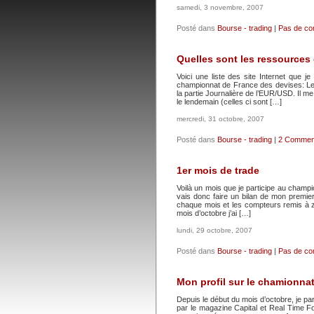
samedi, 3 novembre, 2007
Posté dans
Bourse - trading
|
Pas de co
Quelles sont les ressources 
Voici une liste des site Internet que j
championnat de France des devises: Le
la partie Journalière de l’EUR/USD. Il m
le lendemain (celles ci sont […]
mercredi, 31 octobre, 2007
Posté dans
Bourse - trading
|
2 Comment
1er mois de trade
Voilà un mois que je participe au champ
vais donc faire un bilan de mon premie
chaque mois et les compteurs remis à zé
mois d’octobre j’ai […]
lundi, 29 octobre, 2007
Posté dans
Bourse - trading
|
Pas de co
Mon profil sur le chamionna
Depuis le début du mois d’octobre, je p
par le magazine Capital et Real Time F