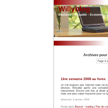
Willyblog
Business – Actualité – Economie – 
Archives pour 
Page 3 s
1ère semaine 2008 au forex
Je n’ai toujours pas Internet mais j’a
devises. Résultat après une semai
classement. Encore une fois, je dirais 
mais une plus-value moyenne pour ce t
dimanche, 6 janvier, 2008
Posté dans
Bourse - trading
|
Pas de co