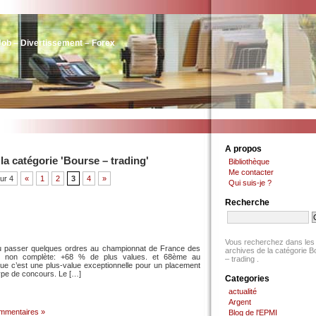
Job – Divertissement – Forex
A propos
la catégorie 'Bourse – trading'
Bibliothèque
Me contacter
ur 4
«
1
2
3
4
»
Qui suis-je ?
Recherche
Vous recherchez dans les
i pu passer quelques ordres au championnat de France des
archives de la catégorie 
ne non complète: +68 % de plus values. et 68ème au
– trading .
que c’est une plus-value exceptionnelle pour un placement
ype de concours. Le […]
Categories
actualité
Argent
mmentaires »
Blog de l'EPMI