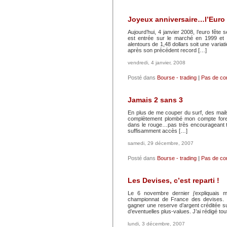
Joyeux anniversaire…l’Euro
Aujourd’hui, 4 janvier 2008, l’euro fêt
est entrée sur le marché en 1999 et va
alentours de 1,48 dollars soit une variat
après son précédent record […]
vendredi, 4 janvier, 2008
Posté dans
Bourse - trading
|
Pas de co
Jamais 2 sans 3
En plus de me couper du surf, des mails 
complètement plombé mon compte fore
dans le rouge…pas très encourageant t
suffisamment accès […]
samedi, 29 décembre, 2007
Posté dans
Bourse - trading
|
Pas de co
Les Devises, c’est reparti !
Le 6 novembre dernier j’expliquais 
championnat de France des devises.
gagner une reserve d’argent créditée 
d’eventuelles plus-values. J’ai rédigé tout
lundi, 3 décembre, 2007