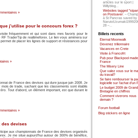
articles sur le sport |
Willyblog...
Websites tagged "stpa
mmentaires »
on Postsaver
: – Cham
à St Pancras saved by
NarutoUzumaki199920
que j’utilise pour le concours forex ?
28 –...
e visite fréquemment et qui sont dans mes favoris pour le
Billets recents
 RF TraderTip de realtimeforex. Le lien vous amènera sur
Eternal Moonwalk
e permet de placer les lignes de support et résistances pour
Devenez trilionnaire
Vacances en Crete
Visite à Francofrt
Pub pour Blackpool made
aires »
France
The Misery Line
Que valez vous sur le m
du travail?
Se faire rembourser la par
ionnat de France des devises qui dure jusque juin 2008. Je
logicielle sur l’achat d’un
r mois de trade, sachant que les classements sont établis
Le budget 2009 de Grand
ro. Tout d’abord, un élément important, est que durant le
Bretagne en chiffres
Comment viverons nous
demain ?
Forum football
mmentaires »
Blog stickers en ligne
t des devises
articipe aux championnats de France des devises organisés
orex. Je me situe aujourd’hui autour de 300% de bénéfice,