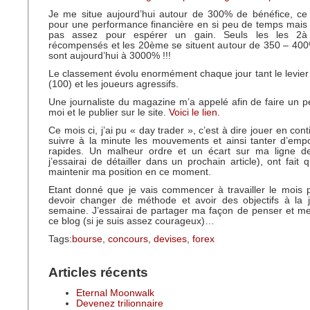
Je me situe aujourd’hui autour de 300% de bénéfice, ce
pour une performance financière en si peu de temps mais
pas assez pour espérer un gain. Seuls les les 2à
récompensés et les 20ème se situent autour de 350 – 400
sont aujourd’hui à 3000% !!!
Le classement évolu enormément chaque jour tant le levier p
(100) et les joueurs agressifs.
Une journaliste du magazine m’a appelé afin de faire un pet
moi et le publier sur le site.
Voici le lien
.
Ce mois ci, j’ai pu « day trader », c’est à dire jouer en cont
suivre à la minute les mouvements et ainsi tanter d’emp
rapides. Un malheur ordre et un écart sur ma ligne d
j’essairai de détailler dans un prochain article), ont fait
maintenir ma position en ce moment.
Etant donné que je vais commencer à travailler le mois p
devoir changer de méthode et avoir des objectifs à la 
semaine. J’essairai de partager ma façon de penser et m
ce blog (si je suis assez courageux)…
Tags:
bourse
,
concours
,
devises
,
forex
Articles récents
Eternal Moonwalk
Devenez trilionnaire