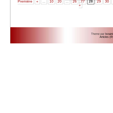
Première
«
...
10
20
...
26
27
28
29
30
»
Theme par
Isnain
Articles (