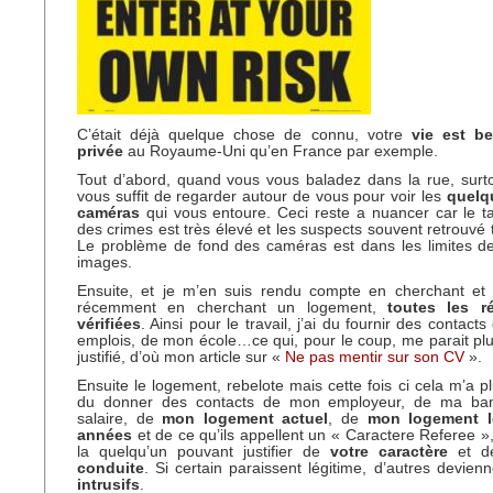
C’était déjà quelque chose de connu, votre
vie est b
privée
au Royaume-Uni qu’en France par exemple.
Tout d’abord, quand vous vous baladez dans la rue, surto
vous suffit de regarder autour de vous pour voir les
quelq
caméras
qui vous entoure. Ceci reste a nuancer car le ta
des crimes est très élevé et les suspects souvent retrouvé 
Le problème de fond des caméras est dans les limites de l
images.
Ensuite, et je m’en suis rendu compte en cherchant et t
récemment en cherchant un logement,
toutes les r
vérifiées
. Ainsi pour le travail, j’ai du fournir des contac
emplois, de mon école…ce qui, pour le coup, me parait pl
justifié, d’où mon article sur «
Ne pas mentir sur son CV
».
Ensuite le logement, rebelote mais cette fois ci cela m’a p
du donner des contacts de mon employeur, de ma b
salaire, de
mon logement actuel
, de
mon logement l
années
et de ce qu’ils appellent un « Caractere Referee 
la quelqu’un pouvant justifier de
votre caractère
et 
conduite
. Si certain paraissent légitime, d’autres devien
intrusifs
.