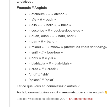
anglaises :
Français // Anglais
« atchoum » // « atchoo »
« aïe » // « ouch »
« allo » // « hello », « hullo »
« cocorico » // « cock-a-doodle-do »
« ouah, ouah » // « bark, bark »
« pan » // « bang »
« miaou » // « miaow » (
même les chats sont biling
« sniff » // « boo-hoo »
« berk » // « yuk »
« blablabla » // « blah-blah »
« crac » // « crack »
“chut” // “shh”
“splash” // “splat”
Est ce que vous en connaissez d’autres ?
Au fait, onomatopées se dit «
onomatopoeia
» in english
Ecrit par William le 28 décembre, 2007 |
6 Commentaires »