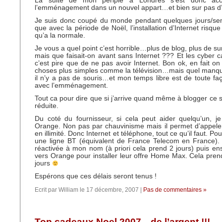
La suite de mon périple à Londres s’est donc ac
l’emménagement dans un nouvel appart…et bien sur pas d’I
Je suis donc coupé du monde pendant quelques jours/sem
que avec la période de Noël, l’installation d’Internet risque
qu’a la normale.
Je vous a quel point c’est horrible…plus de blog, plus de s
mais que faisait-on avant sans Internet ??? Et les cyber ca
c’est pire que de ne pas avoir Internet. Bon ok, en fait o
choses plus simples comme la télévision…mais quel manque 
il n’y a pas de souris…et mon temps libre est de toute fa
avec l’emménagement.
Tout ca pour dire que si j’arrive quand même à blogger ce 
réduite.
Du coté du fournisseur, si cela peut aider quelqu’un, j
Orange. Non pas par chauvinisme mais il permet d’appele
en illimité. Donc Internet et téléphone, tout ce qu’il faut. Pou
une ligne BT (équivalent de France Telecom en France). 
réactivée à mon nom (à priori cela prend 2 jours) puis en
vers Orange pour installer leur offre Home Max. Cela pre
jours
Espérons que ces délais seront tenus !
Ecrit par William le 17 décembre, 2007 |
Pas de commentaires »
Top cadeaux Noel 2007…de l’argent !!!