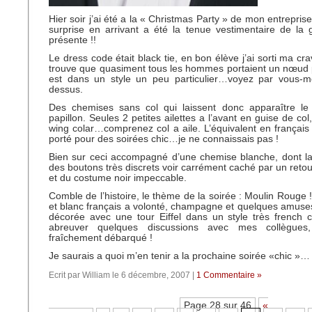
Hier soir j’ai été a la « Christmas Party » de mon entrepri
surprise en arrivant a été la tenue vestimentaire de la
présente !!
Le dress code était black tie, en bon élève j’ai sorti ma crav
trouve que quasiment tous les hommes portaient un nœud p
est dans un style un peu particulier…voyez par vous-m
dessus.
Des chemises sans col qui laissent donc apparaître l
papillon. Seules 2 petites ailettes a l’avant en guise de co
wing colar…comprenez col a aile. L’équivalent en français 
porté pour des soirées chic…je ne connaissais pas !
Bien sur ceci accompagné d’une chemise blanche, dont la
des boutons très discrets voir carrément caché par un retou
et du costume noir impeccable.
Comble de l’histoire, le thème de la soirée : Moulin Rouge !
et blanc français a volonté, champagne et quelques amus
décorée avec une tour Eiffel dans un style très french 
abreuver quelques discussions avec mes collègues,
fraîchement débarqué !
Je saurais a quoi m’en tenir a la prochaine soirée «chic »…
Ecrit par William le 6 décembre, 2007 |
1 Commentaire »
Page 28 sur 46
«