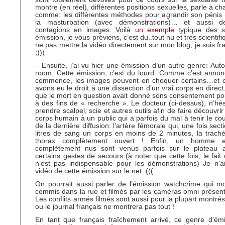
montre (en réel), différentes positions sexuelles, parle à 
comme: les différentes méthodes pour agrandir son pénis (t
la masturbation (avec démonstrations)… et aussi 
contagions en images. Voilà
un exemple
typique des s
émission, je vous préviens, c’est du..tout nu et très scientifi
ne pas mettre la vidéo directement sur mon blog, je suis fr
;)))
– Ensuite, j’ai vu hier une émission d’un autre genre: Au
room. Cette émission, c’est du lourd. Comme c’est annon
commence, les images peuvent en choquer certains…et
avons eu le droit à une dissection d’un vrai corps en direct.
que le mort en question avait donné sons consentement po
à des fins de « recherche ». Le docteur (ci-dessus), n’hé
prendre scalpel, scie et autres outils afin de faire découvrir 
corps humain à un public qui a parfois du mal à tenir le c
de la dernière diffusion: l’artère fémorale qui, une fois sec
litres de sang un corps en moins de 2 minutes, la trach
thorax complètement ouvert ! Enfin, un homme
complètement nus sont venus parfois sur le plateau 
certains gestes de secours (à noter que cette fois, le fait 
n’est pas indispensable pour les démonstrations) Je n’a
vidéo de cette émission sur le net :(((
On pourrait aussi parler de l’émission watchcrime qui m
commis dans la rue et filmés par les caméras omni présen
Les conflits armés filmés sont aussi pour la plupart montrés 
ou le journal français ne montrera pas tout !
En tant que français fraîchement arrivé, ce genre d’émi