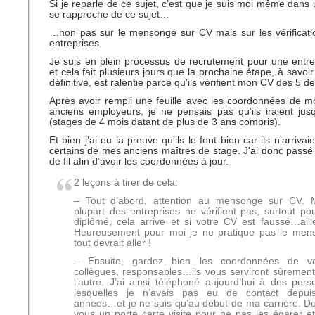
Si je reparle de ce sujet, c’est que je suis moi même dans 
se rapproche de ce sujet…
…non pas sur le mensonge sur CV mais sur les vérificati
entreprises.
Je suis en plein processus de recrutement pour une entr
et cela fait plusieurs jours que la prochaine étape, à sav
définitive, est ralentie parce qu’ils vérifient mon CV des 5 
Après avoir rempli une feuille avec les coordonnées de 
anciens employeurs, je ne pensais pas qu’ils iraient jusqu
(stages de 4 mois datant de plus de 3 ans compris).
Et bien j’ai eu la preuve qu’ils le font bien car ils n’arrivai
certains de mes anciens maîtres de stage. J’ai donc pass
de fil afin d’avoir les coordonnées à jour.
2 leçons à tirer de cela:
– Tout d’abord, attention au mensonge sur CV. 
plupart des entreprises ne vérifient pas, surtout po
diplômé, cela arrive et si votre CV est faussé…aille 
Heureusement pour moi je ne pratique pas le men
tout devrait aller !
– Ensuite, gardez bien les coordonnées de v
collègues, responsables…ils vous serviront sûrement
l’autre. J’ai ainsi téléphoné aujourd’hui à des per
lesquelles je n’avais pas eu de contact depui
années…et je ne suis qu’au début de ma carrière. D
vous un porte carte visite pour ne pas les égarer e