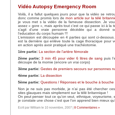
Vidéo Autopsy Emergency Room
Voilà, il a fallut quelques jours pour que la vidéo se retro
donc comme promis lors de
mon article sur la télé britan
je vous met s la vidéo de la fameuse dissection. Je vou
assez « gore », mais après tout c’est ce qui passe ici à la tél
s’agit d’une vraie personne décédée qui a donné 
l’education du corps humain !!!
L’emission est découpée en 4 parties qui sont ci-dessous. 
est la dernière qui enlève toute la cage thoracique pour 
en action après avoir pratiqué une trachéotomie.
1ère partie:
La section de l’artère fémorale
2ème partie:
3 min 45 pour vider 6 litres de sang
puis l’
découpe de la momie (encore un vrai corps)
3ème partie:
Gestes de premiers secours sur personnes n
4ème partie:
La dissection
5ème partie:
Questions / Réponses et le bouche à bouche
Non je ne suis pas morbide, je n’ai pas été chercher ce
sites glauques mais simplement sur la télé britannique !
On peut penser tout ce qu’on veut, ethnique, voyeurisme,
je constate une chose c’est que l’on apprend bien mieux qu’à
Ecrit par William le 10 novembre, 2007 |
8 Commentaires »