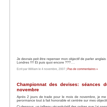
Je devrais peit être repenser mon objectif de parler anglais 
Londres !!!! Et puis quoi encore ???….
Ecrit par William le 4 novembre, 2007 |
Pas de commentaires »
Championnat des devises: séances d
novembre
Après 2 jours de trade pour le mois de novembre, je me
perormance tout à fait honorable et centrée sur mes objecti
Ci-dessous, un talbeau récapitulatif des ordres que j’ai pas