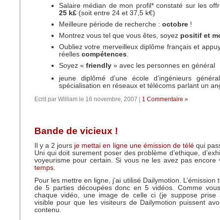
Salaire médian de mon profil* constaté sur les off
25 k£
(soit entre 24 et 37,5 k€)
Meilleure période de recherche :
octobre
!
Montrez vous tel que vous êtes, soyez
positif et m
Oubliez votre merveilleux diplôme français et appu
réelles
compétences
.
Soyez «
friendly
» avec les personnes en général
jeune diplômé d’une école d’ingénieurs généra
spécialisation en réseaux et télécoms parlant un a
Ecrit par William le 16 novembre, 2007 |
1 Commentaire »
Bande de vicieux !
Il y a 2 jours
je mettai en ligne une émission de télé
qui pas
Uni qui doit surement poser des problème d’ethique, d’exhi
voyeurisme pour certain. Si vous ne les avez pas encore
temps
.
Pour les mettre en ligne, j’ai utilisé Dailymotion. L’émission 
de 5 parties découpées donc en 5 vidéos. Comme vous
chaque vidéo, une image de celle ci (je suppose prise 
visible pour que les visiteurs de Dailymotion puissent av
contenu.