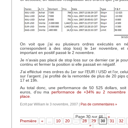
On voit que j’ai eu plusieurs ordres exécutés en né
correspondent à des stop loss) le 1er novembre, et 
important en positif passé le 2 novembre.
Je n’avais pas placé de stop loss sur ce dernier car je pou
continu et fermer la position si elle passait en négatif.
J’ai efféctué mes ordres du 1er sur l’EUR / USD et l’or, ce
sur l’argent. j’ai profité de la remontée de plus de 20 pips q
17 et 19h.
Au total donc, une performance de 50 525 dollars, soit
euros, d’ou ma
performance de +34% au 2 novembre 
place
.
Ecrit par William le 3 novembre, 2007 |
Pas de commentaires »
Page 30 sur 46
«
Première
«
...
10
20
...
28
29
30
31
32
»