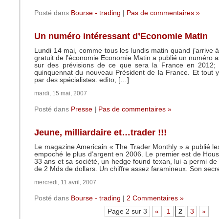
Posté dans
Bourse - trading
|
Pas de commentaires »
Un numéro intéressant d’Economie Matin
Lundi 14 mai, comme tous les lundis matin quand j’arrive à
gratuit de l’économie Economie Matin a publié un numéro a
sur des prévisions de ce que sera la France en 2012; s
quinquennat du nouveau Président de la France. Et tout 
par des spécialistes: edito, […]
mardi, 15 mai, 2007
Posté dans
Presse
|
Pas de commentaires »
Jeune, milliardaire et…trader !!!
Le magazine Americain « The Trader Monthly » a publié les
empoché le plus d’argent en 2006. Le premier est de Housto
33 ans et sa société, un hedge found texan, lui a permi de 
de 2 Mds de dollars. Un chiffre assez faramineux. Son secret
mercredi, 11 avril, 2007
Posté dans
Bourse - trading
|
2 Commentaires »
Page 2 sur 3
«
1
2
3
»