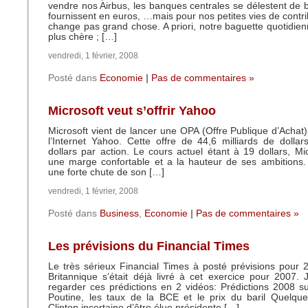
vendre nos Airbus, les banques centrales se délestent de bi
fournissent en euros, …mais pour nos petites vies de contri
change pas grand chose. A priori, notre baguette quotidie
plus chère ; […]
vendredi, 1 février, 2008
Posté dans
Economie
|
Pas de commentaires »
Microsoft veut s’offrir Yahoo
Microsoft vient de lancer une OPA (Offre Publique d’Achat)
l’Internet Yahoo. Cette offre de 44,6 milliards de dolla
dollars par action. Le cours actuel étant à 19 dollars, Mic
une marge confortable et a la hauteur de ses ambitions
une forte chute de son […]
vendredi, 1 février, 2008
Posté dans
Business
,
Economie
|
Pas de commentaires »
Les prévisions du Financial Times
Le très sérieux Financial Times à posté prévisions pour 
Britannique s’était déjà livré à cet exercice pour 2007. 
regarder ces prédictions en 2 vidéos: Prédictions 2008 sur 
Poutine, les taux de la BCE et le prix du baril Quelques
Clinton incertaine d’être élue présidente […]