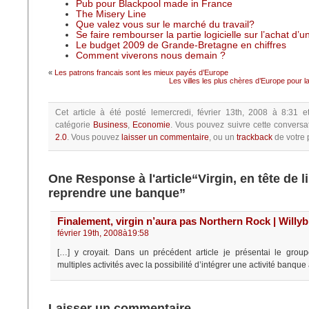
Pub pour Blackpool made in France
The Misery Line
Que valez vous sur le marché du travail?
Se faire rembourser la partie logicielle sur l’achat d’
Le budget 2009 de Grande-Bretagne en chiffres
Comment viverons nous demain ?
«
Les patrons francais sont les mieux payés d’Europe
Les villes les plus chères d’Europe pour l
Cet article à été posté
lemercredi, février 13th, 2008 à 8:31
e
catégorie
Business
,
Economie
.
Vous pouvez suivre cette conversa
2.0
.
Vous pouvez
laisser un commentaire
, ou un
trackback
de votre p
One Response à l'article“Virgin, en tête de l
reprendre une banque”
Finalement, virgin n’aura pas Northern Rock | Willyb
février 19th, 2008à19:58
[…] y croyait. Dans un précédent article je présentai le group
multiples activités avec la possibilité d’intégrer une activité banque
Laisser un commentaire