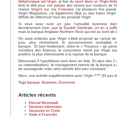
téléphonique est Virgin
, je fais du
sport dans un Virgin Acti
lève la tête pour voir passer des avions aux couleurs de Vir
chaine
Virgin1 sur ma Freeview
, j’ai plusieurs fois pass
Virgin Megastore, j’ai également déjà vu des trains Virgin…
difficle de référencer tous les produits Virgin.
Si vous avez suivi un peu l’actualité business da
dernièrement (
non, pas la Société Générale, on en a suff
mais la banque Anglaise Northern Rock qui est au bord de la 
On avait entendu que Virgin s’était proposé au rachat d
puis, plus récemment, le gouvernement souhaitait na
banque. Et bien finalement, selon le « Treasury » (je pense
ministère des finance), le consortium mené par Virgin aur
position la plus intéressante à la reprise de la banque.
Désormais 3 hypothèses sont donc en liste. En plus des 2 c
ou nationalisation), le management interne de la banque a
de sauvegarde mais celui semble être peu concluant.
Alors, une activité supplémentaire pour Virgin ??? (Et pas 
Tags:
banque
,
Business
,
Economie
Articles récents
Eternal Moonwalk
Devenez trilionnaire
Vacances en Crete
Visite à Francofrt