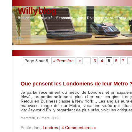
Willyblog
Business – Actualité – Economie – Job – Divertissement – Forex
Page 5 sur 9
« Première
«
...
3
4
5
6
7
..
Que pensent les Londoniens de leur Metro 
Je parlai récemment du metro de Londres et principalem
élevé, proportionnellement plus cher sur certqins tronç
Retour en Business classe à New York… Les anglais aurai
mauvaise image de leur Metro, voici une vidéo qui l’illust
via: Jayworld En y regardant de plus près, voici les critique
mercredi, 19 mars, 2008
Posté dans
Londres
|
4 Commentaires »