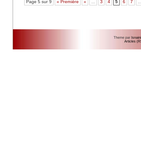
Page 5 sur 9
« Première
«
...
3
4
5
6
7
..
Theme par
Isnain
Articles (