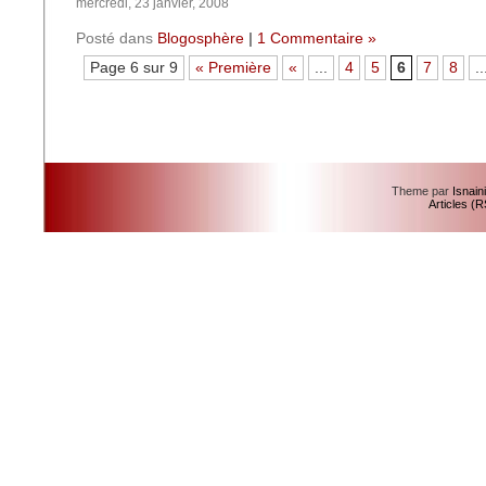
mercredi, 23 janvier, 2008
Posté dans
Blogosphère
|
1 Commentaire »
Page 6 sur 9
« Première
«
...
4
5
6
7
8
..
Theme par
Isnain
Articles (