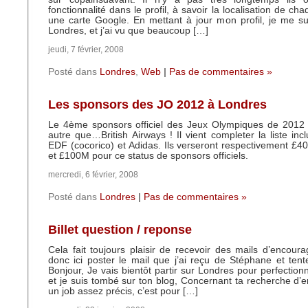
fonctionnalité dans le profil, à savoir la localisation de 
une carte Google. En mettant à jour mon profil, je me s
Londres, et j’ai vu que beaucoup […]
jeudi, 7 février, 2008
Posté dans
Londres
,
Web
|
Pas de commentaires »
Les sponsors des JO 2012 à Londres
Le 4ème sponsors officiel des Jeux Olympiques de 2012 
autre que…British Airways ! Il vient completer la liste inc
EDF (cocorico) et Adidas. Ils verseront respectivement 
et £100M pour ce status de sponsors officiels.
mercredi, 6 février, 2008
Posté dans
Londres
|
Pas de commentaires »
Billet question / reponse
Cela fait toujours plaisir de recevoir des mails d’encour
donc ici poster le mail que j’ai reçu de Stéphane et tent
Bonjour, Je vais bientôt partir sur Londres pour perfection
et je suis tombé sur ton blog, Concernant ta recherche d’em
un job assez précis, c’est pour […]