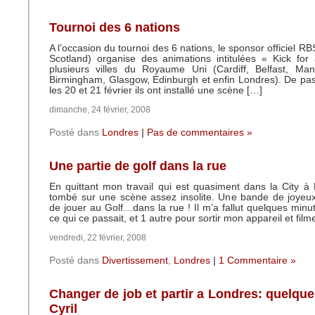
Tournoi des 6 nations
A l’occasion du tournoi des 6 nations, le sponsor officiel R
Scotland) organise des animations intitulées « Kick for
plusieurs villes du Royaume Uni (Cardiff, Belfast, Manc
Birmingham, Glasgow, Edinburgh et enfin Londres). De pa
les 20 et 21 février ils ont installé une scène […]
dimanche, 24 février, 2008
Posté dans
Londres
|
Pas de commentaires »
Une partie de golf dans la rue
En quittant mon travail qui est quasiment dans la City à 
tombé sur une scène assez insolite. Une bande de joyeux
de jouer au Golf…dans la rue ! Il m’a fallut quelques minut
ce qui ce passait, et 1 autre pour sortir mon appareil et film
vendredi, 22 février, 2008
Posté dans
Divertissement
,
Londres
|
1 Commentaire »
Changer de job et partir a Londres: quelque
Cyril