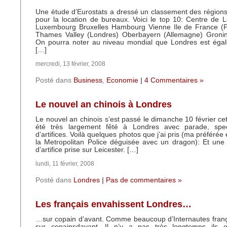
Une étude d’Eurostats a dressé un classement des régions
pour la location de bureaux. Voici le top 10: Centre de L
Luxembourg Bruxelles Hambourg Vienne Ile de France (P
Thames Valley (Londres) Oberbayern (Allemagne) Groni
On pourra noter au niveau mondial que Londres est égale
[…]
mercredi, 13 février, 2008
Posté dans
Business
,
Economie
|
4 Commentaires »
Le nouvel an chinois à Londres
Le nouvel an chinois s’est passé le dimanche 10 février ce
été très largement fêté à Londres avec parade, spec
d’artifices. Voilà quelques photos que j’ai pris (ma préférée
la Metropolitan Police déguisée avec un dragon): Et une
d’artifice prise sur Leicester. […]
lundi, 11 février, 2008
Posté dans
Londres
|
Pas de commentaires »
Les français envahissent Londres…
…sur copain d’avant. Comme beaucoup d’Internautes français
sur copainsdavant. Il n’y a pas très longtemps ils 