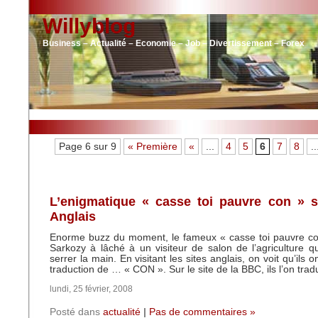
Willyblog
Business – Actualité – Economie – Job – Divertissement – Forex
Page 6 sur 9
« Première
«
...
4
5
6
7
8
..
L’enigmatique « casse toi pauvre con » s
Anglais
Enorme buzz du moment, le fameux « casse toi pauvre co
Sarkozy à lâché à un visiteur de salon de l’agriculture qui
serrer la main. En visitant les sites anglais, on voit qu’ils 
traduction de … « CON ». Sur le site de la BBC, ils l’on trad
lundi, 25 février, 2008
Posté dans
actualité
|
Pas de commentaires »